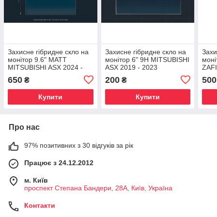
Захисне гібридне скло на
Захисне гібридне скло на
Захи
монітор 9.6" MATT
монітор 6" 9H MITSUBISHI
моні
MITSUBISHI ASX 2024 -
ASX 2019 - 2023
ZAFI
650
200
500
₴
₴
Купити
Купити
Про нас
97% позитивних з 30 відгуків за рік
Працює з 24.12.2012
м. Київ
проспект Степана Бандери, 28А, Київ, Україна
Контакти