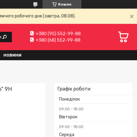
Кошик
ижчого робочого дня (завтра, 08.08).
+380 (95) 552-99-88
и
+380 (68) 552-99-88
НОВИНИ
6" 9H
Графік роботи
Понеділок
09:00
18:00
Вівторок
09:00
18:00
Середа