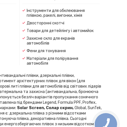
Інструменти для обклеювання
плівкою, ракелі, вигонки, хімія
Двосторонні скотчі
Товари для детейлінгу і автомийок
Захисне скло для екранів
автомобілів
Фени для тонування
Матеріали для полірування
автомобіля
нтивандальні плівки, дзеркальні плівки,
ортимент архітектурних плівок для вікон (для
рові литі плівки для автомобілів від світових лідерів
скла, атермальна та захисна (антивандальна, бронююча
Пропонується безліч варіантів пропускання сонячного
влена ​​під брендами Legend, Formula PPF, Proflex,
 марками:
Solar Screen, Cолар скрин,
Global, SunTek,
ння є: дзеркальна плівка з різними відсотками
 тонуюча плівка, декоративна плівка. Сьогодні
ди енергозберігаючих плівок з низьким відсотком