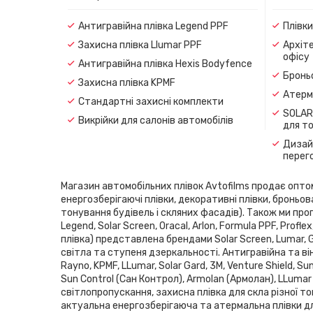
Антигравійна плівка Legend PPF
Плівк
Захисна плівка Llumar PPF
Архіте
офісу
Антигравійна плівка Hexis Bodyfence
Броньо
Захисна плівка KPMF
Атерма
Стандартні захисні комплекти
SOLAR
Викрійки для салонів автомобілів
для т
Дизайн
перег
Магазин автомобільних плівок Avtofilms продає оптом і
енергозберігаючі плівки, декоративні плівки, броньов
тонування будівель і скляних фасадів). Також ми проп
Legend, Solar Screen, Oracal, Arlon, Formula PPF, Pro
плівка) представлена ​​брендами Solar Screen, Lumar,
світла та ступеня дзеркальності. Антигравійна та він
Rayno, KPMF, LLumar, Solar Gard, 3M, Venture Shield, 
Sun Control (Сан Контрол), Armolan (Армолан), LLumar
світлопропускання, захисна плівка для скла різної то
актуальна енергозберігаюча та атермальна плівки дл