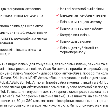
и для тонування автоскла
Матові автомобільні плівки
ктурна плівка для дому та
Глянцеві автомобільні плівки
Плівки з імітацією металу
вана плівка для скла авто
Плівки з імітацією карбону
льні, антивідблискові плівки
Камуфляжні плівки
 SCREEN автомобільна плівка
Плівки для реклами
онування
Плівки для сублімації та
ерські плівки на вікна та
термопереносу
ородки
 на відріз плівки для тонування, автомобільні плівки, захисні та а
ані плівки, рекламні плівки. У нас Ви можете придбати широкий ас
онуємо плівку "карбон" - для обтяжки автомобілів, прозорі та кольо
flex, Rayno, 3М, Hexis, KPMF. Автомобільна тонувальна плівка для 
 Global, ASWF, SunTek, Armolan (професійна віконна плівка) та 3М. 
ілова плівка для обтягування елементів кузова автомобілів предста
SunTek. Плівка для тонування архітектурного скла представлена ​​під
 (Люмар), 3М (професійна віконна плівка). В наявності і на замовле
вщини від 70 до 360 мкм, матова плівка різних кольорів, спатерна
я автомобільного та архітектурного скла. Ми пропонуємо різні ви