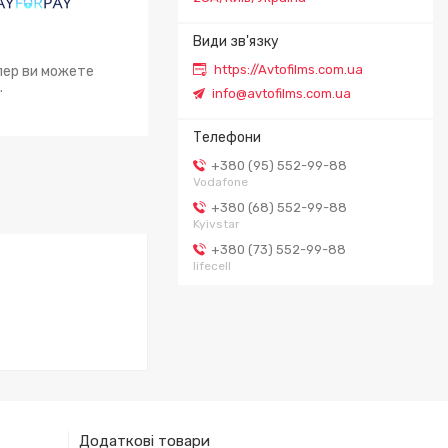
https://Avtofilms.com.ua
епер ви можете
.
info@avtofilms.com.ua
+380 (95) 552-99-88
Vodafone
+380 (68) 552-99-88
Kyivstar
+380 (73) 552-99-88
lifecell
Додаткові товари