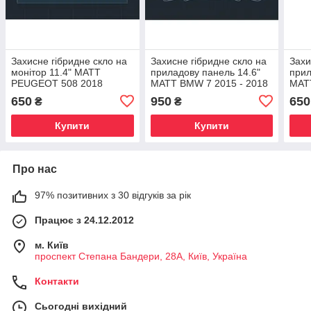
Захисне гібридне скло на
Захисне гібридне скло на
Захи
монітор 11.4" MATT
приладову панель 14.6"
прил
PEUGEOT 508 2018
MATT BMW 7 2015 - 2018
MAT
2020
650
950
650
₴
₴
Купити
Купити
Про нас
97% позитивних з 30 відгуків за рік
Працює з 24.12.2012
м. Київ
проспект Степана Бандери, 28А, Київ, Україна
Контакти
Сьогодні вихідний