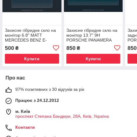
Захисне гібридне скло на
Захисне гібридне скло на
Захи
монітор 6.8" MATT
монітор 13.7" 9H
задн
MERCEDES BENZ E-
PORSCHE PANAMERA
POR
CLASS 2013 - 2016
2024 -
2017
500
850
850
₴
₴
Купити
Купити
Про нас
97% позитивних з 30 відгуків за рік
Працює з 24.12.2012
м. Київ
проспект Степана Бандери, 28А, Київ, Україна
Контакти