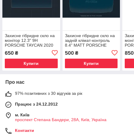
Захисне гібридне скло на
Захисне гібридне скло на
Захи
монітор 12.3" 9H
задній клімат-контроль
моні
PORSCHE TAYCAN 2020
8.4" MATT PORSCHE
POR
TAYCAN 2020
2017
650
500
850
₴
₴
Купити
Купити
Про нас
97% позитивних з 30 відгуків за рік
Працює з 24.12.2012
м. Київ
проспект Степана Бандери, 28А, Київ, Україна
Контакти