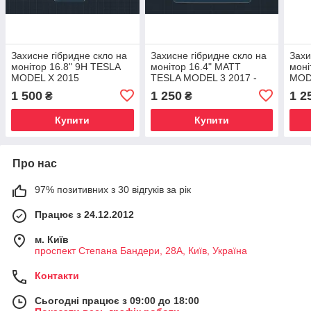
Захисне гібридне скло на
Захисне гібридне скло на
Захи
монітор 16.8" 9H TESLA
монітор 16.4" MATT
моні
MODEL X 2015
TESLA MODEL 3 2017 -
MODE
2022
1 500
1 250
1 2
₴
₴
Купити
Купити
Про нас
97% позитивних з 30 відгуків за рік
Працює з 24.12.2012
м. Київ
проспект Степана Бандери, 28А, Київ, Україна
Контакти
Сьогодні працює з 09:00 до 18:00