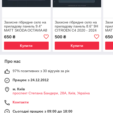
Захисне гібридне скло на
Захисне гібридне скло на
Захи
приладову панель 9.4"
приладову панель 8.6" 9H
прил
MATT SKODA OCTAVIA A8
CITROEN C4 2020 - 2024
MAT
2020 - 2023
2024
650
500
650
₴
₴
Купити
Купити
Про нас
97% позитивних з 30 відгуків за рік
Працює з 24.12.2012
м. Київ
проспект Степана Бандери, 28А, Київ, Україна
Контакти
Сьогодні працює з 09:00 до 18:00