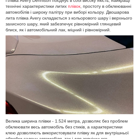
Плівка Avery Dennison поєднує в собі високу якість, найкращі
технічні характеристики литих
плівок
, простоту в обклеюванні
автомобілів і широку палітру при виборі кольору. Двошарова
лита плівка Avery складається з кольорового шару і верхнього
захисного шару, який забезпечує рівномірний глянцевий
блиск, як і автомобільний лак, міцний і рівномірний.
Велика ширина плівки - 1.524 метра, дозволяє без проблем
обклеювати весь автомобіль без стиків, а характеристики
клею дозволяють використовувати плівку як для внутрішньої
обробки салону автомобіля, так і для зовнішнього