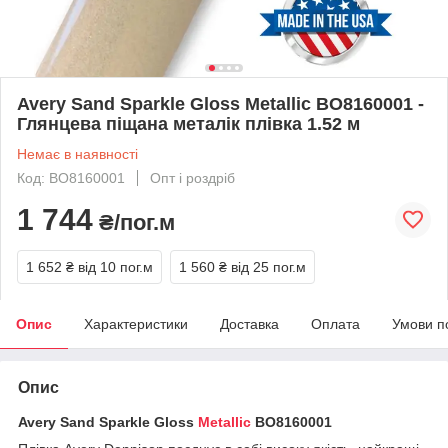
Avery Sand Sparkle Gloss Metallic BO8160001 -
Глянцева піщана металік плівка 1.52 м
Немає в наявності
Код: BO8160001
Опт і роздріб
1 744
₴/пог.м
1 652 ₴
від 10 пог.м
1 560 ₴
від 25 пог.м
Опис
Характеристики
Доставка
Оплата
Умови п
Опис
Avery Sand Sparkle Gloss
Metallic
BO8160001