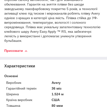
обклеювання. Гарантія на зняття плівки без шкоди
заводському лакофарбовому покриттю 5 років, а технології
активації клею під тиском і мікроканалів роблять плівку Avery
однією з кращих в категорії ціна якість. Плівка стійка до УФ-
випромінювання, температури, вологості і солоного
середовища. Плівка має унікальну запатентовану технологію
клейового шару Avery Easy Apply ™ RS, яка забезпечує
легкість у використанні і допомагає уникнути утворення
бульбашок.
Приховати
Характеристики
Основні
Виробник
Avery
Гарантійний термін
36 міс
Ширина
1.524 м
Країна виробник
США
Товщина
80 мкм