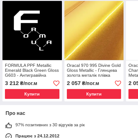
FORMULA PPF Metallic
Oracal 970 995 Divine Gold
Orac
Emerald Black Green Gloss
Gloss Metallic - Глянцева
Cham
G603 - Антигравійна
золота металік плівка
Meta
захисна чорна хамелеон
1.524 m
золо
3 212
2 057
2 0
₴/пог.м
₴/пог.м
плівка (глянцева) 1.52 m
1.52
Купити
Купити
Про нас
97% позитивних з 30 відгуків за рік
Працює з 24.12.2012