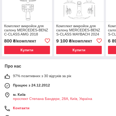
Комплект викройок для
Комплект викройок для
Комп
салону MERCEDES-BENZ
салону MERCEDES-BENZ
сал
C-CLASS AMG 2018
S-CLASS MAYBACH 2024
S-C
800
9 100
6 8
₴/комплект
₴/комплект
Купити
Купити
Про нас
97% позитивних з 30 відгуків за рік
Працює з 24.12.2012
м. Київ
проспект Степана Бандери, 28А, Київ, Україна
Контакти