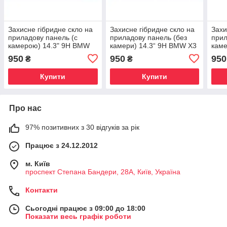
Захисне гібридне скло на
Захисне гібридне скло на
Захи
приладову панель (с
приладову панель (без
прил
камерою) 14.3" 9H BMW
камери) 14.3“ 9H BMW X3
каме
X4 2018 - 2021 (G02)
2018 - 2021 (G01)
2019
950
950
950
₴
₴
Купити
Купити
Про нас
97% позитивних з 30 відгуків за рік
Працює з 24.12.2012
м. Київ
проспект Степана Бандери, 28А, Київ, Україна
Контакти
Сьогодні працює з 09:00 до 18:00
Показати весь графік роботи