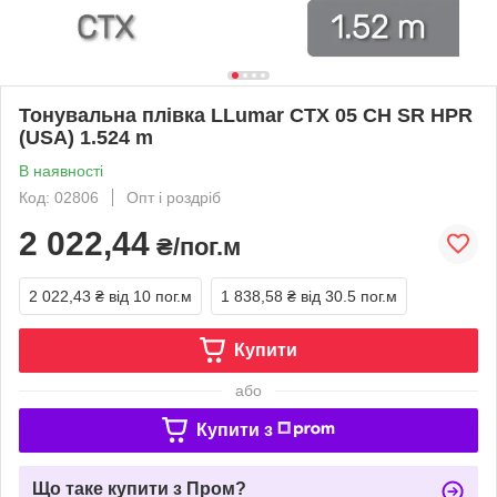
Тонувальна плівка LLumar CTX 05 CH SR HPR
(USA) 1.524 m
В наявності
Код: 02806
Опт і роздріб
2 022,44
₴/пог.м
2 022,43 ₴
від 10 пог.м
1 838,58 ₴
від 30.5 пог.м
Купити
або
Купити з
Що таке купити з Пром?