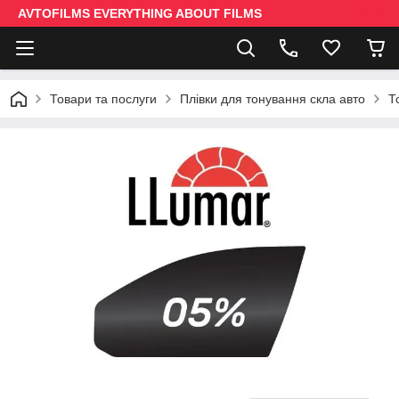
AVTOFILMS EVERYTHING ABOUT FILMS
Товари та послуги
Плівки для тонування скла авто
Т