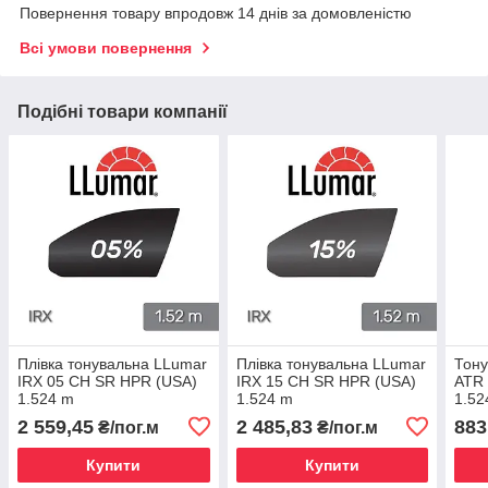
Повернення товару впродовж 14 днів за домовленістю
Всі умови повернення
Подібні товари компанії
Плівка тонувальна LLumar
Плівка тонувальна LLumar
Тону
IRX 05 CH SR HPR (USA)
IRX 15 CH SR HPR (USA)
ATR 
1.524 m
1.524 m
1.52
2 559,45
2 485,83
883
₴/пог.м
₴/пог.м
Купити
Купити