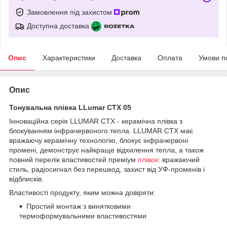
Замовлення під захистом
Доступна доставка
Опис
Характеристики
Доставка
Оплата
Умови п
Опис
Тонувальна плівка LLumar CTX 05
Інноваційна серія LLUMAR CTX - керамічна плівка з
блокуванням інфрачервоного тепла. LLUMAR CTX має
вражаючу керамічну технологію, блокує інфрачервоні
промені, демонструє найкраще відхилення тепла, а також
повний перелік властивостей преміум
плівок
: вражаючий
стиль, радіосигнал без перешкод, захист від УФ-променів і
відблисків.
Властивості продукту, яким можна довіряти:
Простий монтаж з винятковими
термоформувальними властивостями