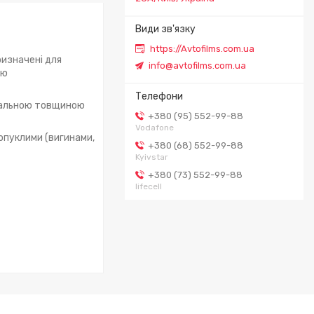
https://Avtofilms.com.ua
ризначені для
info@avtofilms.com.ua
ою
імальною товщиною
+380 (95) 552-99-88
Vodafone
 опуклими (вигинами,
+380 (68) 552-99-88
Kyivstar
+380 (73) 552-99-88
lifecell