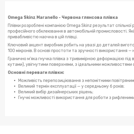
Omega Skinz Maranello - Червона глянсова плівка
Плівки розроблені компанією Omega Skinz результат спільної роз
професійного обклеювання в автомобільній промисловості. Які
привабливістю наочна в цій плівці.
Ключовий акцент виробник робить на увазі до деталей вигот
100 мікронів. В основі простоти та зручності використання — 
Гранично м'яка гнучка плівка з тривимірною деформацією під 
кутами), увігнутими поверхнями, з ідеальними можливостями 
Основні переваги плівки:
Можливість перепозиціювання з непомітними повітряним
Великий термін експлуатації — у середньому 6 років;
Великий вибір дизайнерських рішень;
Гнучкі можливості використання для роботи з рифленим