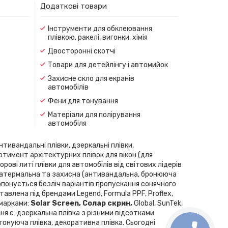
Додаткові товари
Інструменти для обклеювання
плівкою, ракелі, вигонки, хімія
Двосторонні скотчі
Товари для детейлінгу і автомийок
Захисне скло для екранів
автомобілів
Фени для тонування
Матеріали для полірування
автомобіля
нтивандальні плівки, дзеркальні плівки,
ортимент архітектурних плівок для вікон (для
рові литі плівки для автомобілів від світових лідерів
скла, атермальна та захисна (антивандальна, бронююча
Пропонується безліч варіантів пропускання сонячного
влена ​​під брендами Legend, Formula PPF, Proflex,
 марками:
Solar Screen, Cолар скрин,
Global, SunTek,
ння є: дзеркальна плівка з різними відсотками
 тонуюча плівка, декоративна плівка. Сьогодні