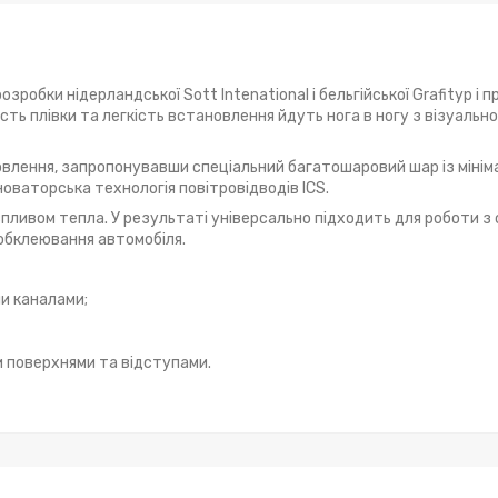
робки нідерландської Sott Intenational і бельгійської Grafityp і п
сть плівки та легкість встановлення йдуть нога в ногу з візуальн
овлення, запропонувавши спеціальний багатошаровий шар із мін
новаторська технологія повітровідводів ICS.
впливом тепла. У результаті універсально підходить для роботи з
обклеювання автомобіля.
и каналами;
и поверхнями та відступами.