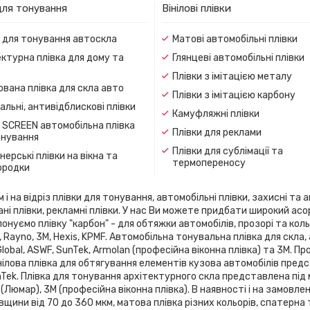
для тонування
Вінілові плівки
и для тонування автоскла
Матові автомобільні плівки
ктурна плівка для дому та
Глянцеві автомобільні плівки
Плівки з імітацією металу
вана плівка для скла авто
Плівки з імітацією карбону
льні, антивідблискові плівки
Камуфляжні плівки
 SCREEN автомобільна плівка
Плівки для реклами
онування
Плівки для сублімації та
ерські плівки на вікна та
термопереносу
ородки
 на відріз плівки для тонування, автомобільні плівки, захисні та а
ані плівки, рекламні плівки. У нас Ви можете придбати широкий ас
онуємо плівку "карбон" - для обтяжки автомобілів, прозорі та кольо
flex, Rayno, 3М, Hexis, KPMF. Автомобільна тонувальна плівка для 
 Global, ASWF, SunTek, Armolan (професійна віконна плівка) та 3М. 
ілова плівка для обтягування елементів кузова автомобілів предста
SunTek. Плівка для тонування архітектурного скла представлена ​​під
 (Люмар), 3М (професійна віконна плівка). В наявності і на замовле
вщини від 70 до 360 мкм, матова плівка різних кольорів, спатерна