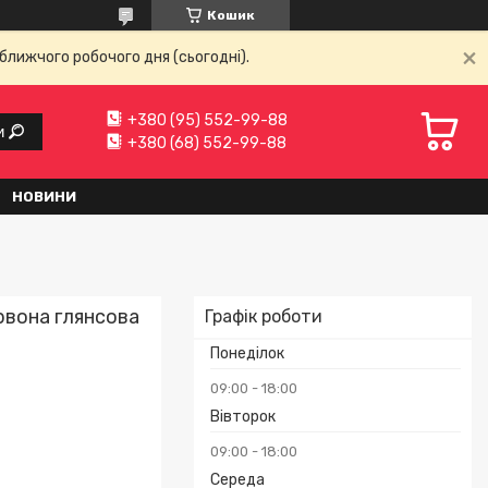
Кошик
ближчого робочого дня (сьогодні).
+380 (95) 552-99-88
и
+380 (68) 552-99-88
НОВИНИ
рвона глянсова
Графік роботи
Понеділок
09:00
18:00
Вівторок
09:00
18:00
Середа