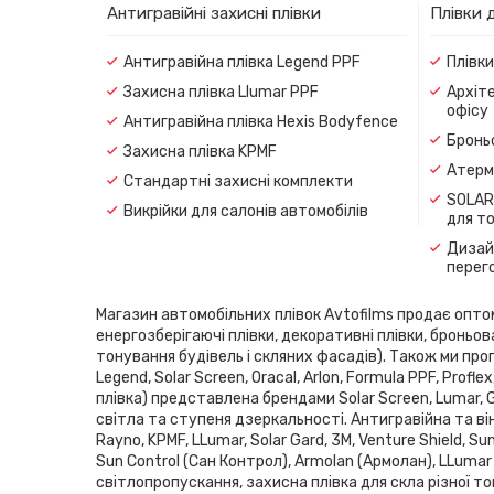
Антигравійні захисні плівки
Плівки 
Антигравійна плівка Legend PPF
Плівк
Захисна плівка Llumar PPF
Архіте
офісу
Антигравійна плівка Hexis Bodyfence
Броньо
Захисна плівка KPMF
Атерма
Стандартні захисні комплекти
SOLAR
Викрійки для салонів автомобілів
для т
Дизайн
перег
Магазин автомобільних плівок Avtofilms продає оптом і
енергозберігаючі плівки, декоративні плівки, броньов
тонування будівель і скляних фасадів). Також ми проп
Legend, Solar Screen, Oracal, Arlon, Formula PPF, Pro
плівка) представлена ​​брендами Solar Screen, Lumar,
світла та ступеня дзеркальності. Антигравійна та він
Rayno, KPMF, LLumar, Solar Gard, 3M, Venture Shield, 
Sun Control (Сан Контрол), Armolan (Армолан), LLumar
світлопропускання, захисна плівка для скла різної то