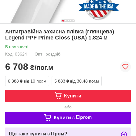
Антигравійна захисна плівка (глянцева)
Legend PPF Prime Gloss (USA) 1.824 м
В наявності
Код: 03624
Опт і роздріб
6 708
₴/пог.м
6 388 ₴
від 10 пог.м
5 883 ₴
від 30.48 пог.м
Купити
або
Купити з
Що таке купити з Пром?