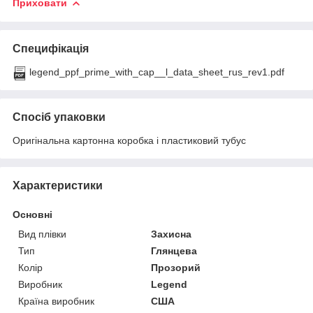
Приховати
Специфікація
legend_ppf_prime_with_cap__l_data_sheet_rus_rev1.pdf
Спосіб упаковки
Оригінальна картонна коробка і пластиковий тубус
Характеристики
Основні
Вид плівки
Захисна
Тип
Глянцева
Колір
Прозорий
Виробник
Legend
Країна виробник
США