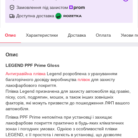
Замовлення під захистом
Доступна доставка
Опис
Характеристики
Доставка
Оплата
Умови п
Опис
LEGEND PPF Prime Gloss
Антигравійна плівка
Legend розроблена з урахуванням
багаторічного досвіду виробництва
плівок
для захисту
лакофарбового покриття.
Плівка Legend призначена для захисту автомобіля від гравію,
піску, солі, подряпин, мошок, а також інших зовнішніх
факторів, які можуть призвести до пошкодження ЛФП вашого
автомобіля.
Плівка PPF Prime непомітна при установці і захищає
лакофарбове покриття практично в будь-яких кліматичних
зонах і погодних умовах. Однією з особливостей плівки
LEGEND, є її простота і легкість в установці, що дозволяє