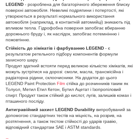
LEGEND
- розроблена для багаторічного збереження блиску
поверхні автомобіля. Невеликі подряпини і потертості, які
утворюються в результаті нормального використання
автомобіля (наприклад, в контактній автомийці) зникають під
впливом тепла. Гідрофобна поверхня запобігає вбиранню
дорожнього бруду і, як наслідок, запобігає потемнінню і
пожовтінню.
Стійкість до хімікатів і фарбуванню LEGEND
- є
результатом ретельного підбору компонентів формули
захисного шару.
Продукт здатний встояти перед великою кількістю хімікатів, які
можуть зустрітися на дорозі: смоли, масла, трансмісійна і
радіаторна рідини, склоочисники. На додаток до цього
LEGEND Paint Protection
Film
стійка до розчинників таким як
Толуол, Метил Етил Кетон, Бутил Ацетат і Ізопропіловий
спирт. Продукт також стійкий до кислот, лугів, залишків комах і
пташиного посліду.
Антигравійний захист LEGEND Durability
випробуваний за
допомогою стандартних тестів на міцність, на розрив, на
розтягнення, а також тестом стійкості до ударів гравію,
відповідний стандартам SAE і ASTM standards.