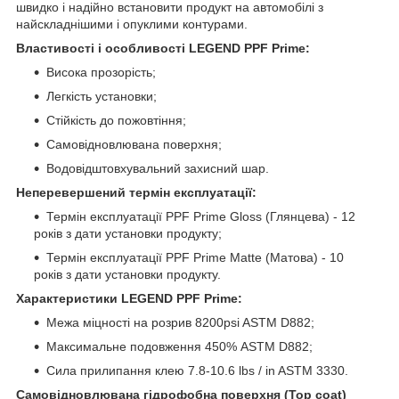
швидко і надійно встановити продукт на автомобілі з
найскладнішими і опуклими контурами.
Властивості і особливості LEGEND PPF Prime:
Висока прозорість;
Легкість установки;
Стійкість до пожовтіння;
Самовідновлювана поверхня;
Водовідштовхувальний захисний шар.
Неперевершений термін експлуатації:
Термін експлуатації PPF Prime Gloss (Глянцева) - 12
років з дати установки продукту;
Термін експлуатації PPF Prime Matte (Матова) - 10
років з дати установки продукту.
Характеристики LEGEND PPF Prime:
Межа міцності на розрив 8200psi ASTM D882;
Максимальне подовження 450% ASTM D882;
Сила прилипання клею 7.8-10.6 lbs / in ASTM 3330.
Самовідновлювана гідрофобна поверхня (Top coat)