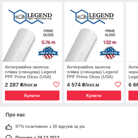
Антигравійна захисна
Антигравійна захисна
Анти
плівка (глянцева) Legend
плівка (глянцева) Legend
чорн
PPF Prime Gloss (USA)
PPF Prime Gloss (USA)
Lege
0.76 м
1.52 м
Matt
2 287
4 574
6 6
₴/пог.м
₴/пог.м
Купити
Купити
Про нас
97% позитивних з 30 відгуків за рік
Працює з 24.12.2012