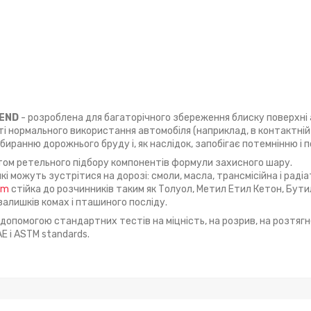
GEND
- розроблена для багаторічного збереження блиску поверхні 
ті нормального використання автомобіля (наприклад, в контактній
биранню дорожнього бруду і, як наслідок, запобігає потемнінню і 
том ретельного підбору компонентів формули захисного шару.
і можуть зустрітися на дорозі: смоли, масла, трансмісійна і радіа
lm
стійка до розчинників таким як Толуол, Метил Етил Кетон, Бути
залишків комах і пташиного посліду.
допомогою стандартних тестів на міцність, на розрив, на розтягн
E і ASTM standards.