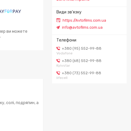
https://Avtofilms.com.ua
info@avtofilms.com.ua
епер ви можете
.
+380 (95) 552-99-88
Vodafone
+380 (68) 552-99-88
Kyivstar
+380 (73) 552-99-88
lifecell
у, солі, подряпин, а