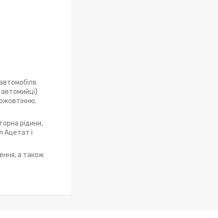
автомобіля.
 автомийці)
пожовтінню.
торна рідини,
л Ацетат і
ення, а також