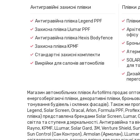
Антигравійні захисні плівки
Плівки 
Антигравійна плівка Legend PPF
Плівк
Захисна плівка Llumar PPF
Архіте
офісу
Антигравійна плівка Hexis Bodyfence
Броньо
Захисна плівка KPMF
Атерма
Стандартні захисні комплекти
SOLAR
Викрійки для салонів автомобілів
для т
Дизайн
перег
Магазин автомобільних плівок Avtofilms продає оптом і
енергозберігаючі плівки, декоративні плівки, броньов
тонування будівель і скляних фасадів). Також ми проп
Legend, Solar Screen, Oracal, Arlon, Formula PPF, Pro
плівка) представлена ​​брендами Solar Screen, Lumar,
світла та ступеня дзеркальності. Антигравійна та він
Rayno, KPMF, LLumar, Solar Gard, 3M, Venture Shield, 
Sun Control (Сан Контрол), Armolan (Армолан), LLumar