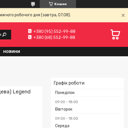
Кошик
ижчого робочого дня (завтра, 07.08).
+380 (95) 552-99-88
и
+380 (68) 552-99-88
НОВИНИ
Графік роботи
цева) Legend
Понеділок
09:00
18:00
Вівторок
09:00
18:00
Середа