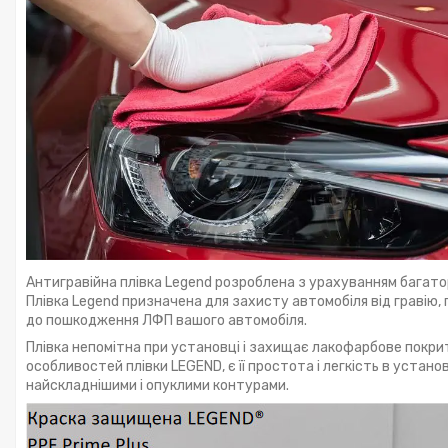
Антигравійна плівка Legend розроблена з урахуванням багат
Плівка Legend призначена для захисту автомобіля від гравію, п
до пошкодження ЛФП вашого автомобіля.
Плівка непомітна при установці і захищає лакофарбове покрит
особливостей плівки LEGEND, є її простота і легкість в устан
найскладнішими і опуклими контурами.