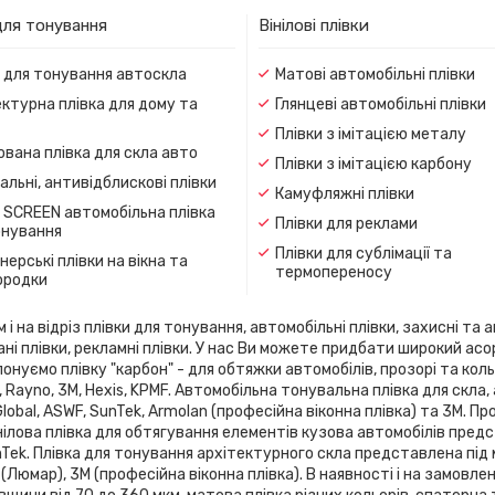
для тонування
Вінілові плівки
и для тонування автоскла
Матові автомобільні плівки
ктурна плівка для дому та
Глянцеві автомобільні плівки
Плівки з імітацією металу
вана плівка для скла авто
Плівки з імітацією карбону
льні, антивідблискові плівки
Камуфляжні плівки
 SCREEN автомобільна плівка
Плівки для реклами
онування
Плівки для сублімації та
ерські плівки на вікна та
термопереносу
ородки
 на відріз плівки для тонування, автомобільні плівки, захисні та а
ані плівки, рекламні плівки. У нас Ви можете придбати широкий ас
онуємо плівку "карбон" - для обтяжки автомобілів, прозорі та кольо
flex, Rayno, 3М, Hexis, KPMF. Автомобільна тонувальна плівка для 
 Global, ASWF, SunTek, Armolan (професійна віконна плівка) та 3М. 
ілова плівка для обтягування елементів кузова автомобілів предста
SunTek. Плівка для тонування архітектурного скла представлена ​​під
 (Люмар), 3М (професійна віконна плівка). В наявності і на замовле