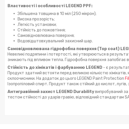
Властивості і особливості LEGEND PPF:
Збільшена товщина в 10 міл (250 мікрон);
Висока прозорість;
Легкість установки;
Стійкість до пожовтіння;
Самовідновлювана поверхня;
Водовідштовхувальний захисний шар.
Самовідновлювана гідрофобна поверхня (Top coat) LE
Невеликі подряпини і потертості, які утворюються в результа
зникають під впливом тепла. Гідрофобна поверхня запобігає в
Стійкість до хімікатів і фарбуванню LEGEND
- є результа
Продукт здатний встояти перед великою кількістю хімікатів, як
склоочисники. На додаток до цього LEGEND Paint Protection
Fi
Ізопропіловий спирт. Продукт також стійкий до кислот, лугів, 
Антигравійний захист LEGEND Durability
випробуваний за 
тестом стійкості до ударів гравію, відповідний стандартам SA