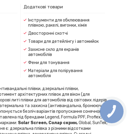
Додаткові товари
Інструменти для обклеювання
плівкою, ракелі, вигонки, хімія
Двосторонні скотчі
Товари для детейлінгу і автомийок
Захисне скло для екранів
автомобілів
Фени для тонування
Матеріали для полірування
автомобіля
нтивандальні плівки, дзеркальні плівки,
ортимент архітектурних плівок для вікон (для
рові литі плівки для автомобілів від світових лідерів
скла, атермальна та захисна (антивандальна, бронююча
Пропонується безліч варіантів пропускання сонячного
влена ​​під брендами Legend, Formula PPF, Proflex,
 марками:
Solar Screen, Cолар скрин,
Global, SunTek,
ння є: дзеркальна плівка з різними відсотками