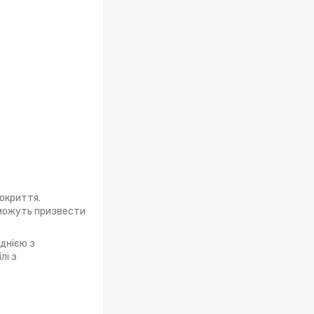
окриття.
і можуть призвести
Однією з
лі з