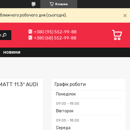
Кошик
ближчого робочого дня (сьогодні).
+380 (95) 552-99-88
и
+380 (68) 552-99-88
НОВИНИ
MATT 11.3″ AUDI
Графік роботи
Понеділок
09:00
18:00
Вівторок
09:00
18:00
Середа