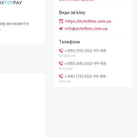
https://Avtofilms.com.ua
епер ви можете
.
info@avtofilms.com.ua
+380 (95) 552-99-88
Vodafone
+380 (68) 552-99-88
Kyivstar
+380 (73) 552-99-88
lifecell