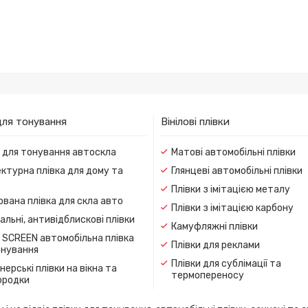
для тонування
Вінілові плівки
и для тонування автоскла
Матові автомобільні плівки
ктурна плівка для дому та
Глянцеві автомобільні плівки
Плівки з імітацією металу
вана плівка для скла авто
Плівки з імітацією карбону
льні, антивідблискові плівки
Камуфляжні плівки
 SCREEN автомобільна плівка
Плівки для реклами
онування
Плівки для сублімації та
ерські плівки на вікна та
термопереносу
ородки