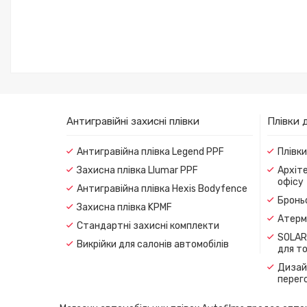
Антигравійні захисні плівки
Плівки 
Антигравійна плівка Legend PPF
Плівк
Захисна плівка Llumar PPF
Архіте
офісу
Антигравійна плівка Hexis Bodyfence
Броньо
Захисна плівка KPMF
Атерма
Стандартні захисні комплекти
SOLAR
Викрійки для салонів автомобілів
для т
Дизайн
перег