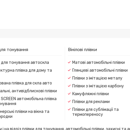
для тонування
Вінілові плівки
и для тонування автоскла
Матові автомобільні плівки
ктурна плівка для дому та
Глянцеві автомобільні плівки
Плівки з імітацією металу
вана плівка для скла авто
Плівки з імітацією карбону
льні, антивідблискові плівки
Камуфляжні плівки
 SCREEN автомобільна плівка
Плівки для реклами
онування
Плівки для сублімації та
ерські плівки на вікна та
термопереносу
ородки
 на відріз плівки для тонування, автомобільні плівки, захисні та а