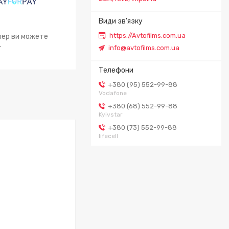
https://Avtofilms.com.ua
епер ви можете
.
info@avtofilms.com.ua
+380 (95) 552-99-88
Vodafone
+380 (68) 552-99-88
Kyivstar
+380 (73) 552-99-88
lifecell