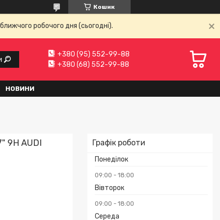
Кошик
ближчого робочого дня (сьогодні).
+380 (95) 552-99-88
и
+380 (68) 552-99-88
НОВИНИ
7" 9H AUDI
Графік роботи
Понеділок
09:00
18:00
Вівторок
09:00
18:00
Середа