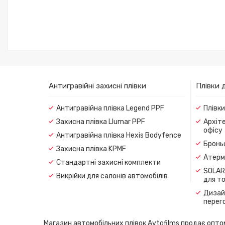
Антигравійні захисні плівки
Плівки 
Антигравійна плівка Legend PPF
Плівк
Захисна плівка Llumar PPF
Архіте
офісу
Антигравійна плівка Hexis Bodyfence
Броньо
Захисна плівка KPMF
Атерма
Стандартні захисні комплекти
SOLAR
Викрійки для салонів автомобілів
для т
Дизайн
перег
Магазин автомобільних плівок Avtofilms продає оптом і