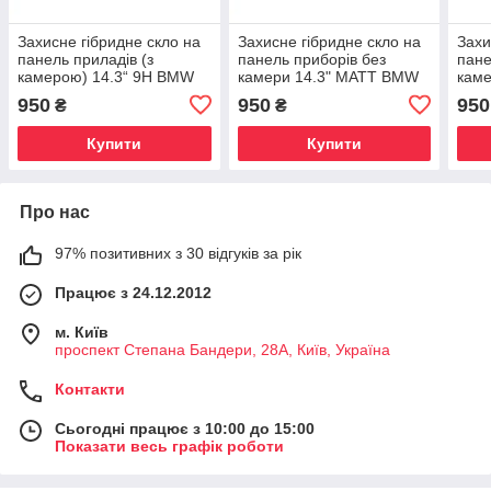
Захисне гібридне скло на
Захисне гібридне скло на
Захи
панель приладів (з
панель приборів без
пане
камерою) 14.3“ 9H BMW
камери 14.3" MATT BMW
каме
X3 2022 - 2809 (G01)
6 / M6 2017 - 2020
M4 2
950
950
950
₴
₴
Купити
Купити
Про нас
97% позитивних з 30 відгуків за рік
Працює з 24.12.2012
м. Київ
проспект Степана Бандери, 28А, Київ, Україна
Контакти
Сьогодні працює з 10:00 до 15:00
Показати весь графік роботи