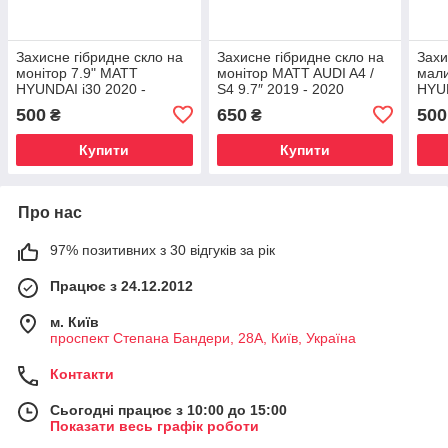
Захисне гібридне скло на
Захисне гібридне скло на
Захи
монітор 7.9" MATT
монітор MATT AUDI A4 /
мали
HYUNDAI i30 2020 -
S4 9.7″ 2019 - 2020
HYU
2019
500
650
500
₴
₴
Купити
Купити
Про нас
97% позитивних з 30 відгуків за рік
Працює з 24.12.2012
м. Київ
проспект Степана Бандери, 28А, Київ, Україна
Контакти
Сьогодні працює з 10:00 до 15:00
Показати весь графік роботи