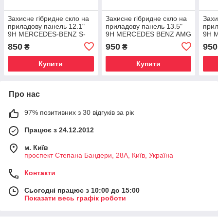
Захисне гібридне скло на
Захисне гібридне скло на
Захи
приладову панель 12.1"
приладову панель 13.5"
прил
9H MERCEDES-BENZ S-
9H MERCEDES BENZ AMG
9H 
CLASS 2013 - 2017
GT 2 DOORS 2023 -
CLAS
850
950
950
₴
₴
Купити
Купити
Про нас
97% позитивних з 30 відгуків за рік
Працює з 24.12.2012
м. Київ
проспект Степана Бандери, 28А, Київ, Україна
Контакти
Сьогодні працює з 10:00 до 15:00
Показати весь графік роботи