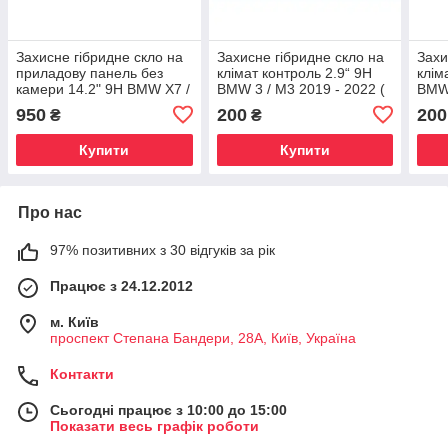
Захисне гібридне скло на
Захисне гібридне скло на
Захи
приладову панель без
клімат контроль 2.9“ 9H
клім
камери 14.2" 9H BMW X7 /
BMW 3 / M3 2019 - 2022 (
BMW 
X7M 2019 - 2022 (G07)
G20 )
2022
950
200
200
₴
₴
Купити
Купити
Про нас
97% позитивних з 30 відгуків за рік
Працює з 24.12.2012
м. Київ
проспект Степана Бандери, 28А, Київ, Україна
Контакти
Сьогодні працює з 10:00 до 15:00
Показати весь графік роботи