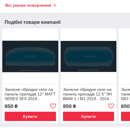
Всі умови повернення
Подібні товари компанії
Захисне гібридне скло на
Захисне гібридне скло на
Захи
панель приладів 12" MATT
панель приладів 12.5" 9H
пане
SERES SF5 2019 -
BMW 1 / M1 2019 - 2024
NIO 
(F40)
850
850
650
₴
₴
Купити
Купити