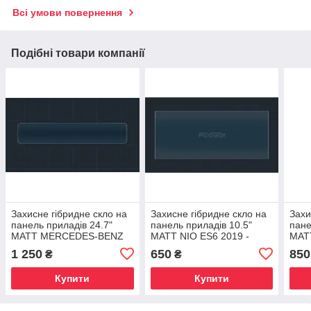
Всі умови повернення
Подібні товари компанії
Захисне гібридне скло на
Захисне гібридне скло на
Захи
панель приладів 24.7"
панель приладів 10.5"
пане
MATT MERCEDES-BENZ
MATT NIO ES6 2019 -
MATT
CLA-CLASS 2019
2022
1 250
650
850
₴
₴
Купити
Купити