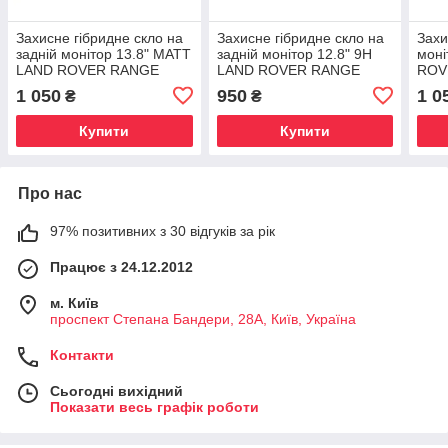
Захисне гібридне скло на
Захисне гібридне скло на
Захи
задній монітор 13.8" MATT
задній монітор 12.8" 9H
моні
LAND ROVER RANGE
LAND ROVER RANGE
ROV
ROVER 2022 -
ROVER SPORT 2018 -
SPO
1 050
950
1 0
₴
₴
2021
Купити
Купити
Про нас
97% позитивних з 30 відгуків за рік
Працює з 24.12.2012
м. Київ
проспект Степана Бандери, 28А, Київ, Україна
Контакти
Сьогодні вихідний
Показати весь графік роботи