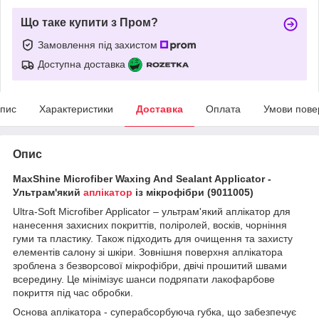
Що таке купити з Пром?
Замовлення під захистом
Доступна доставка
пис
Характеристики
Доставка
Оплата
Умови пове
Опис
MaxShine Microfiber Waxing And Sealant Applicator -
Ультрам'який
аплікатор
із мікрофібри (9011005)
Ultra-Soft Microfiber Applicator – ультрам'який аплікатор для
нанесення захисних покриттів, поліролей, восків, чорніння
гуми та пластику. Також підходить для очищення та захисту
елементів салону зі шкіри. Зовнішня поверхня аплікатора
зроблена з безворсової мікрофібри, двічі прошитий швами
всередину. Це мінімізує шанси подряпати лакофарбове
покриття під час обробки.
Основа аплікатора - суперабсорбуюча губка, що забезпечує