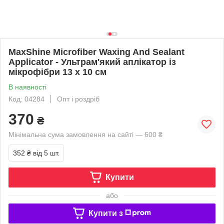
MaxShine Microfiber Waxing And Sealant
Applicator - Ультрам'який аплікатор із
мікрофібри 13 x 10 см
В наявності
Код: 04284
Опт і роздріб
370
₴
Мінімальна сума замовлення на сайті — 600 ₴
352 ₴
від 5 шт.
Купити
або
Купити з