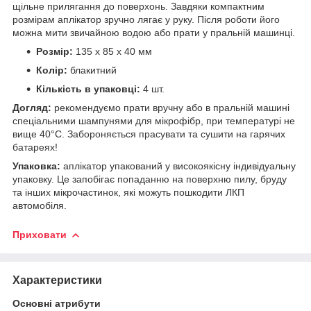
щільне прилягання до поверхонь. Завдяки компактним
розмірам аплікатор зручно лягає у руку. Після роботи його
можна мити звичайною водою або прати у пральній машинці.
Розмір:
135 х 85 х 40 мм
Колір:
блакитний
Кількість в упаковці:
4 шт.
Догляд:
рекомендуємо прати вручну або в пральній машині
спеціальними шампунями для мікрофібр, при температурі не
вище 40°С. Забороняється прасувати та сушити на гарячих
батареях!
Упаковка:
аплікатор упакований у високоякісну індивідуальну
упаковку. Це запобігає попаданню на поверхню пилу, бруду
та інших мікрочастинок, які можуть пошкодити ЛКП
автомобіля.
Приховати
Характеристики
Основні атрибути