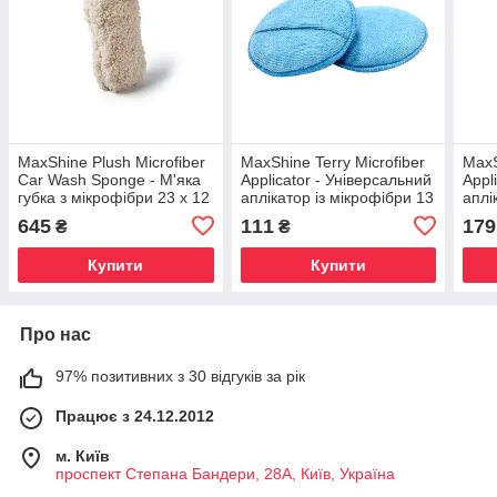
MaxShine Plush Microfiber
MaxShine Terry Microfiber
MaxS
Car Wash Sponge - М'яка
Applicator - Універсальний
Appl
губка з мікрофібри 23 x 12
аплікатор із мікрофібри 13
аплі
см
x 2 см (1 шт)
x 2 
645
111
179
₴
₴
Купити
Купити
Про нас
97% позитивних з 30 відгуків за рік
Працює з 24.12.2012
м. Київ
проспект Степана Бандери, 28А, Київ, Україна