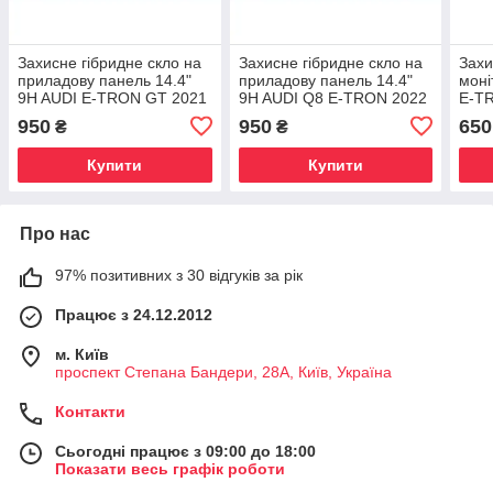
Захисне гібридне скло на
Захисне гібридне скло на
Захи
приладову панель 14.4"
приладову панель 14.4"
моні
9H AUDI E-TRON GT 2021
9H AUDI Q8 E-TRON 2022
E-TR
- 2024
- 2025
950
950
650
₴
₴
Купити
Купити
Про нас
97% позитивних з 30 відгуків за рік
Працює з 24.12.2012
м. Київ
проспект Степана Бандери, 28А, Київ, Україна
Контакти
Сьогодні працює з 09:00 до 18:00
Показати весь графік роботи