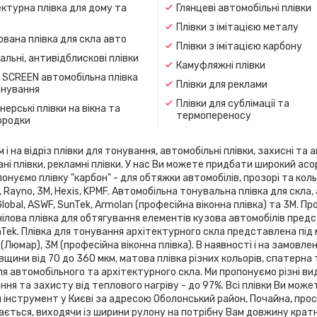
ктурна плівка для дому та
Глянцеві автомобільні плівки
Плівки з імітацією металу
вана плівка для скла авто
Плівки з імітацією карбону
льні, антивідблискові плівки
Камуфляжні плівки
 SCREEN автомобільна плівка
Плівки для реклами
онування
Плівки для сублімації та
ерські плівки на вікна та
термопереносу
ородки
 на відріз плівки для тонування, автомобільні плівки, захисні та а
ані плівки, рекламні плівки. У нас Ви можете придбати широкий ас
онуємо плівку "карбон" - для обтяжки автомобілів, прозорі та кольо
flex, Rayno, 3М, Hexis, KPMF. Автомобільна тонувальна плівка для 
 Global, ASWF, SunTek, Armolan (професійна віконна плівка) та 3М. 
ілова плівка для обтягування елементів кузова автомобілів предста
SunTek. Плівка для тонування архітектурного скла представлена ​​під
 (Люмар), 3М (професійна віконна плівка). В наявності і на замовле
вщини від 70 до 360 мкм, матова плівка різних кольорів, спатерна
я автомобільного та архітектурного скла. Ми пропонуємо різні ви
я та захисту від теплового нагріву - до 97%. Всі плівки Ви може
й інструмент у Києві за адресою Оболонський район, Почайна, про
зається, виходячи із ширини рулону на потрібну Вам довжину кратн