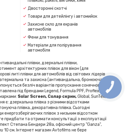
плівкою, ракелі, вигонки, хімія
Двосторонні скотчі
Товари для детейлінгу і автомийок
Захисне скло для екранів
автомобілів
Фени для тонування
Матеріали для полірування
автомобіля
нтивандальні плівки, дзеркальні плівки,
ортимент архітектурних плівок для вікон (для
рові литі плівки для автомобілів від світових лідерів
скла, атермальна та захисна (антивандальна, бронююча
Пропонується безліч варіантів пропускання сонячного
влена ​​під брендами Legend, Formula PPF, Proflex,
 марками:
Solar Screen, Cолар скрин,
Global, SunTek,
ння є: дзеркальна плівка з різними відсотками
 тонуюча плівка, декоративна плівка. Сьогодні
ди енергозберігаючих плівок з низьким відсотком
те придбати та отримати консультації з експлуатації
спект Степана Бендери 28а, офісний центр "Ganza",
у 10 см. Інтернет магазин Avtofilms не бере