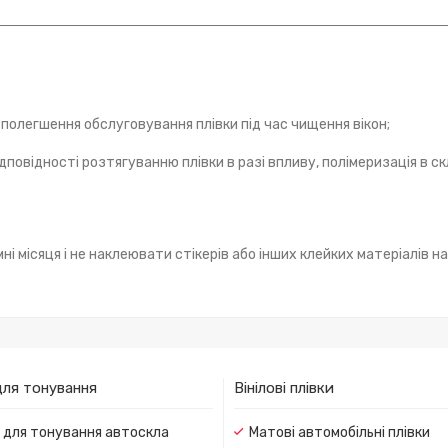
і полегшення обслуговування плівки під час чищення вікон;
повідності розтягуванню плівки в разі впливу, полімеризація в с
і місяця і не наклеювати стікерів або інших клейких матеріалів на
для тонування
Вінілові плівки
и для тонування автоскла
Матові автомобільні плівки