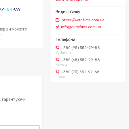
https://Avtofilms.com.ua
info@avtofilms.com.ua
епер ви можете
.
+380 (95) 552-99-88
Vodafone
+380 (68) 552-99-88
Kyivstar
+380 (73) 552-99-88
lifecell
у, гарантуючи