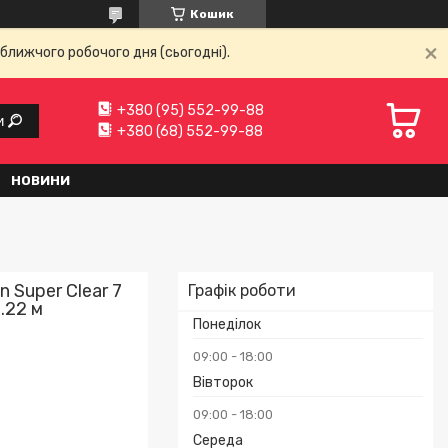
Кошик
ближчого робочого дня (сьогодні).
+380 (95) 552-99-88
и
+380 (68) 552-99-88
НОВИНИ
n Super Clear 7
Графік роботи
.22 м
Понеділок
09:00
18:00
Вівторок
09:00
18:00
Середа