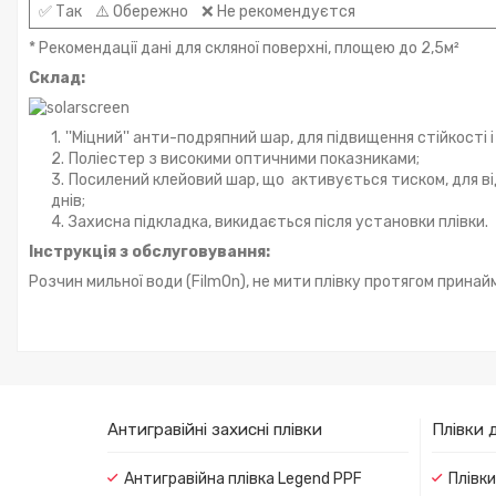
✅ Так ⚠️ Обережно ❌ Не рекомендуєтся
* Рекомендації дані для скляної поверхні, площею до 2,5м²
Склад:
''Міцний'' анти-подряпний шар, для підвищення стійкості 
Поліестер з високими оптичними показниками;
Посилений клейовий шар, що активується тиском, для від
днів;
Захисна підкладка, викидається після установки плівки.
Інструкція з обслуговування:
Розчин мильної води (FilmOn), не мити плівку протягом принаймн
Антигравійні захисні плівки
Плівки 
Антигравійна плівка Legend PPF
Плівк