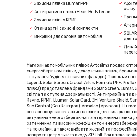
Захисна плівка Llumar PPF
Архіте
офісу
Антигравійна плівка Hexis Bodyfence
Броньо
Захисна плівка KPMF
Атерма
Стандартні захисні комплекти
SOLAR
Викрійки для салонів автомобілів
для т
Дизайн
перег
Магазин автомобільних плівок Avtofilms продає оптом і
енергозберігаючі плівки, декоративні плівки, броньов
тонування будівель і скляних фасадів). Також ми проп
Legend, Solar Screen, Oracal, Arlon, Formula PPF, Pro
плівка) представлена ​​брендами Solar Screen, Lumar,
світла та ступеня дзеркальності. Антигравійна та він
Rayno, KPMF, LLumar, Solar Gard, 3M, Venture Shield, 
Sun Control (Сан Контрол), Armolan (Армолан), LLumar
світлопропускання, захисна плівка для скла різної то
актуальна енергозберігаюча та атермальна плівки дл
затемнення та високим коефіцієнтом енергозбереженн
та поклейки, а також вибрати якісний та професійни
навпроти цетрального входу SP Hаll. Вся плівка нарі