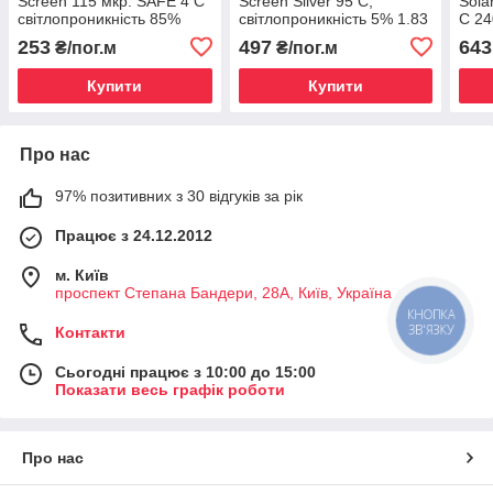
Screen 115 мкр. SAFE 4 C
Screen Silver 95 C,
Sola
світлопроникність 85%
світлопроникність 5% 1.83
C 24
1,524 м.
м
світ
253
497
643
₴/пог.м
₴/пог.м
1.52
Купити
Купити
Про нас
97% позитивних з 30 відгуків за рік
Працює з 24.12.2012
м. Київ
проспект Степана Бандери, 28А, Київ, Україна
КНОПКА
ЗВ'ЯЗКУ
Контакти
Сьогодні працює з 10:00 до 15:00
Показати весь графік роботи
Про нас