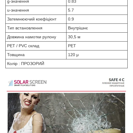
g-значення
0.83
u-значення
5.7
Затемнюючий коефіцієнт
0.9
Тип встановлення
Внутрішнє
Довжина намотки рулону
30,5 м
PET / PVC склад
PET
Товщина
120 μ
Колір : ПРОЗОРИЙ