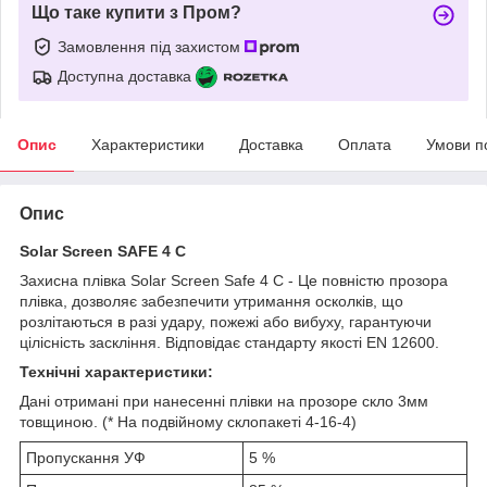
Що таке купити з Пром?
Замовлення під захистом
Доступна доставка
Опис
Характеристики
Доставка
Оплата
Умови п
Опис
Solar Screen SAFE 4 C
Захисна плівка Solar Screen Safe 4 C - Це повністю прозора
плівка, дозволяє забезпечити утримання осколків, що
розлітаються в разі удару, пожежі або вибуху, гарантуючи
цілісність заскління. Відповідає стандарту якості EN 12600.
Технічні характеристики:
Дані отримані при нанесенні плівки на прозоре скло 3мм
товщиною. (* На подвійному склопакеті 4-16-4)
Пропускання УФ
5 %