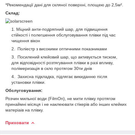
*Рекомендації дані для скляної поверхні, площею до 2,5м².
Склад:
Міцний анти-подряпний шар, для підвищення
стійкості і полегшення обслуговування плівки під час
чищення вікон
Поліестр з високими оптичними показниками
Посилений клейовий шар, що активується тиском,
для відповідності розтягування плівки в разі впливу,
полімеризація в скло протягом 30ти днів
Захисна підкладка, підлягає викиданню після
установки плівки.
Обслуговування:
Розчин мильної води (FilmOn), не мити плівку протягом
принаймні місяця і не наклеювати стікерів або інших клейких
матеріаів на плівку.
Приховати