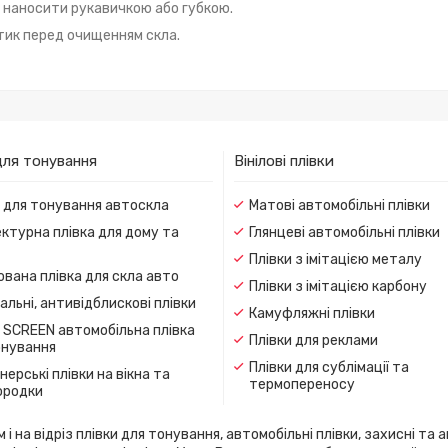
, наносити рукавичкою або губкою.
тик перед очищенням скла.
для тонування
Вінілові плівки
и для тонування автоскла
Матові автомобільні плівки
ктурна плівка для дому та
Глянцеві автомобільні плівки
Плівки з імітацією металу
вана плівка для скла авто
Плівки з імітацією карбону
льні, антивідблискові плівки
Камуфляжні плівки
 SCREEN автомобільна плівка
Плівки для реклами
онування
Плівки для сублімації та
ерські плівки на вікна та
термопереносу
ородки
 на відріз плівки для тонування, автомобільні плівки, захисні та а