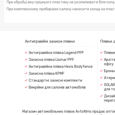
При обробці внутрішнього пластику не розпилювати біля скла
При комплексному прибиранні салону наносити склад на плас
Антигравійні захисні плівки
Плівки 
Антигравійна плівка Legend PPF
Плівк
Захисна плівка Llumar PPF
Архіте
офісу
Антигравійна плівка Hexis Bodyfence
Броньо
Захисна плівка KPMF
Атерма
Стандартні захисні комплекти
SOLAR
Викрійки для салонів автомобілів
для т
Дизайн
перег
Магазин автомобільних плівок Avtofilms продає оптом і