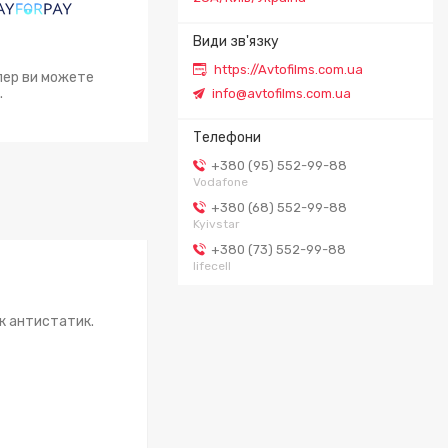
https://Avtofilms.com.ua
епер ви можете
.
info@avtofilms.com.ua
+380 (95) 552-99-88
Vodafone
+380 (68) 552-99-88
Kyivstar
+380 (73) 552-99-88
lifecell
як антистатик.