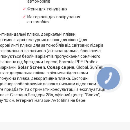
автомобілів
Фени для тонування
Матеріали для полірування
автомобіля
нтивандальні плівки, дзеркальні плівки,
ортимент архітектурних плівок для вікон (для
рові литі плівки для автомобілів від світових лідерів
скла, атермальна та захисна (антивандальна, бронююча
Пропонується безліч варіантів пропускання сонячного
влена ​​під брендами Legend, Formula PPF, Proflex,
 марками:
Solar Screen, Cолар скрин,
Global, SunTek,
ння є: дзеркальна плівка з різними відсотками
 тонуюча плівка, декоративна плівка. Сьогодні
КНОПКА
ЗВ'ЯЗКУ
ди енергозберігаючих плівок з низьким відсотком
те придбати та отримати консультації з експлуатації
спект Степана Бендери 28а, офісний центр "Ganza",
у 10 см. Інтернет магазин Avtofilms не бере