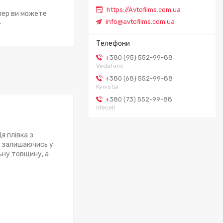
https://Avtofilms.com.ua
епер ви можете
.
info@avtofilms.com.ua
+380 (95) 552-99-88
Vodafone
+380 (68) 552-99-88
Kyivstar
+380 (73) 552-99-88
lifecell
я плівка з
о залишаючись у
ьну товщину, а