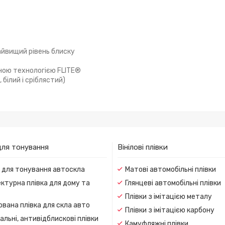
айвищий рівень блиску
ьною технологією FLITE®
 білий і сріблястий)
для тонування
Вінілові плівки
и для тонування автоскла
Матові автомобільні плівки
ктурна плівка для дому та
Глянцеві автомобільні плівки
Плівки з імітацією металу
вана плівка для скла авто
Плівки з імітацією карбону
льні, антивідблискові плівки
Камуфляжні плівки