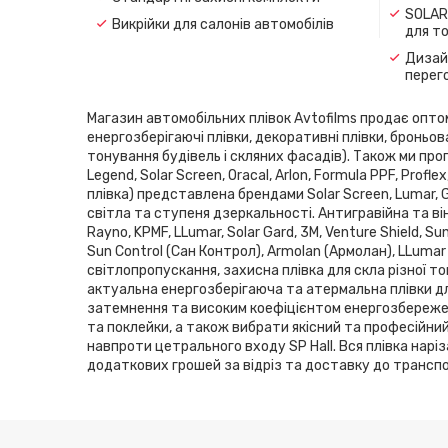
SOLAR
Викрійки для салонів автомобілів
для т
Дизайн
перег
Магазин автомобільних плівок Avtofilms продає оптом і
енергозберігаючі плівки, декоративні плівки, броньов
тонування будівель і скляних фасадів). Також ми проп
Legend, Solar Screen, Oracal, Arlon, Formula PPF, Pro
плівка) представлена ​​брендами Solar Screen, Lumar,
світла та ступеня дзеркальності. Антигравійна та він
Rayno, KPMF, LLumar, Solar Gard, 3M, Venture Shield, 
Sun Control (Сан Контрол), Armolan (Армолан), LLumar
світлопропускання, захисна плівка для скла різної то
актуальна енергозберігаюча та атермальна плівки дл
затемнення та високим коефіцієнтом енергозбереженн
та поклейки, а також вибрати якісний та професійни
навпроти цетрального входу SP Hаll. Вся плівка нарі
додаткових грошей за відріз та доставку до транспор