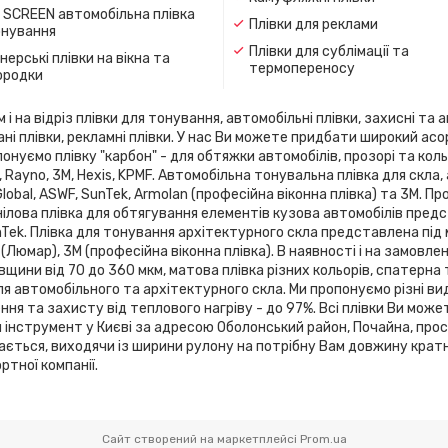
 SCREEN автомобільна плівка
Плівки для реклами
онування
Плівки для сублімації та
ерські плівки на вікна та
термопереносу
ородки
 на відріз плівки для тонування, автомобільні плівки, захисні та а
ані плівки, рекламні плівки. У нас Ви можете придбати широкий ас
онуємо плівку "карбон" - для обтяжки автомобілів, прозорі та кольо
flex, Rayno, 3М, Hexis, KPMF. Автомобільна тонувальна плівка для 
 Global, ASWF, SunTek, Armolan (професійна віконна плівка) та 3М. 
ілова плівка для обтягування елементів кузова автомобілів предста
SunTek. Плівка для тонування архітектурного скла представлена ​​під
 (Люмар), 3М (професійна віконна плівка). В наявності і на замовле
вщини від 70 до 360 мкм, матова плівка різних кольорів, спатерна
я автомобільного та архітектурного скла. Ми пропонуємо різні ви
я та захисту від теплового нагріву - до 97%. Всі плівки Ви може
й інструмент у Києві за адресою Оболонський район, Почайна, про
зається, виходячи із ширини рулону на потрібну Вам довжину кратн
тної компанії.
Сайт створений на маркетплейсі
Prom.ua