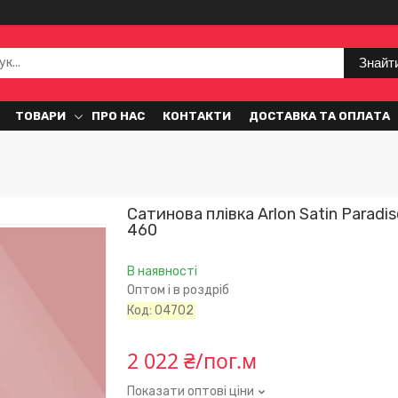
Знайт
ТОВАРИ
ПРО НАС
КОНТАКТИ
ДОСТАВКА ТА ОПЛАТА
Сатинова плівка Arlon Satin Paradise
460
В наявності
Оптом і в роздріб
Код:
04702
2 022 ₴/пог.м
Показати оптові ціни