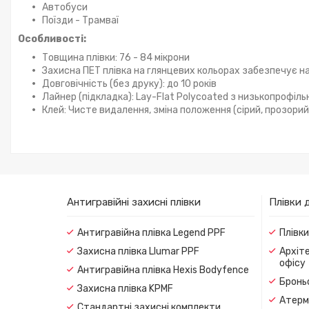
Автобуси
Поїзди - Трамваї
Особливості:
Товщина плівки: 76 - 84 мікрони
Захисна ПЕТ плівка на глянцевих кольорах забезпечує н
Довговічність (без друку): до 10 років
Лайнер (підкладка): Lay-Flat Polycoated з низькопрофіл
Клей: Чисте видалення, зміна положення (сірий, прозорий,
Антигравійні захисні плівки
Плівки 
Антигравійна плівка Legend PPF
Плівк
Захисна плівка Llumar PPF
Архіте
офісу
Антигравійна плівка Hexis Bodyfence
Броньо
Захисна плівка KPMF
Атерма
Стандартні захисні комплекти