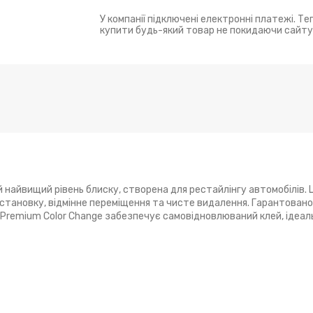
У компанії підключені електронні платежі. Т
купити будь-який товар не покидаючи сайту
 найвищий рівень блиску, створена для рестайлінгу автомобілів. Ц
установку, відмінне переміщення та чисте видалення. Гарантован
, Premium Color Change забезпечує самовідновлюваний клей, ідеал