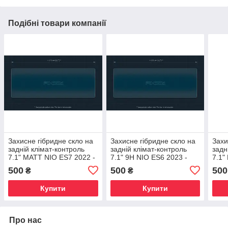
Подібні товари компанії
Захисне гібридне скло на
Захисне гібридне скло на
Захи
задній клімат-контроль
задній клімат-контроль
задн
7.1" MATT NIO ES7 2022 -
7.1" 9H NIO ES6 2023 -
7.1"
500
500
500
₴
₴
Купити
Купити
Про нас