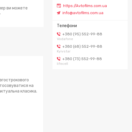
https://Avtofilms.com.ua
епер ви можете
.
info@avtofilms.com.ua
+380 (95) 552-99-88
Vodafone
+380 (68) 552-99-88
Kyivstar
+380 (73) 552-99-88
lifecell
овгострокового
стосовуватися на
актуальна класика.