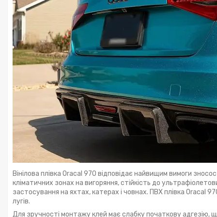
Вінілова плівка Oracal 970 відповідає найвищим вимоги зносост
кліматичних зонах на вигоряння, стійкість до ультрафіолетових
застосування на яхтах, катерах і човнах. ПВХ плівка Oracal 97
лугів.
Для зручності монтажу клей має слабку початкову адгезію, що