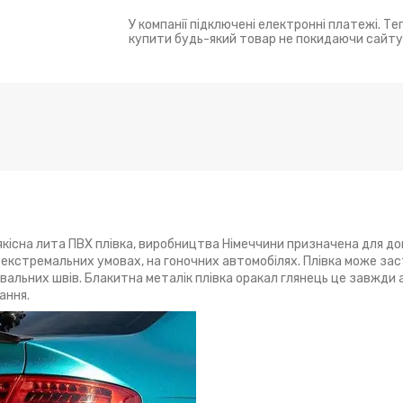
У компанії підключені електронні платежі. Т
купити будь-який товар не покидаючи сайту
оякісна лита ПВХ плівка, виробництва Німеччини призначена для д
в екстремальних умовах, на гоночних автомобілях. Плівка може за
ювальних швів. Блакитна металік плівка оракал глянець це завжди 
ання.