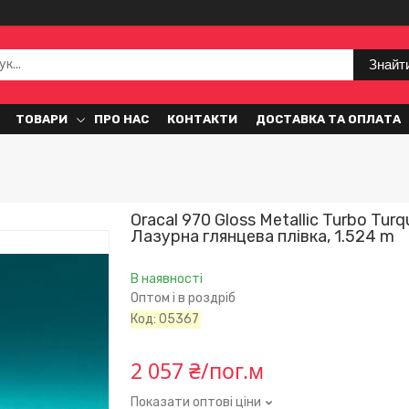
Знайт
ТОВАРИ
ПРО НАС
КОНТАКТИ
ДОСТАВКА ТА ОПЛАТА
Oracal 970 Gloss Metallic Turbo Turq
Лазурна глянцева плівка, 1.524 m
В наявності
Оптом і в роздріб
Код:
05367
2 057 ₴/пог.м
Показати оптові ціни