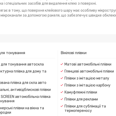
а і спеціальних засобів для видалення клею з поверхні.
лягає в тому, що поверхня клейового шару має особливу мікростру
ні мікроканали за допомогою ракеля, що забезпечує швидке обкле
для тонування
Вінілові плівки
и для тонування автоскла
Матові автомобільні плівки
ктурна плівка для дому та
Глянцеві автомобільні плівки
Плівки з імітацією металу
вана плівка для скла авто
Плівки з імітацією карбону
льні, антивідблискові плівки
Камуфляжні плівки
 SCREEN автомобільна плівка
Плівки для реклами
онування
Плівки для сублімації та
ерські плівки на вікна та
термопереносу
ородки