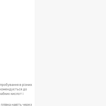
ипробування в різних
рекомендується до
лабких кислот і
плівка навіть через