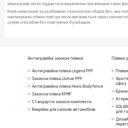
кілька років легко піддається видаленню при використанні фен
Клей нанесений за особливою технологією «Rapid Air», яка по
наклеюванні плівки повітря легко виганяється через непоміт
сухим способом без повітряних бульбашок.
Антигравійні захисні плівки
Плівки 
Антигравійна плівка Legend PPF
Плівк
Захисна плівка Llumar PPF
Архіте
офісу
Антигравійна плівка Hexis Bodyfence
Броньо
Захисна плівка KPMF
Атерма
Стандартні захисні комплекти
SOLAR
Викрійки для салонів автомобілів
для т
Дизайн
перег