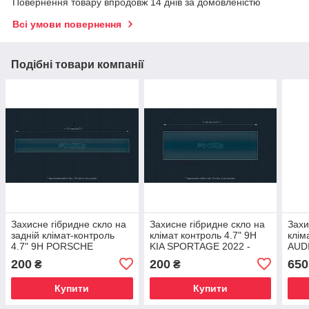
Повернення товару впродовж 14 днів за домовленістю
Всі умови повернення
Подібні товари компанії
Захисне гібридне скло на
Захисне гібридне скло на
Захи
задній клімат-контроль
клімат контроль 4.7" 9H
клім
4.7" 9H PORSCHE
KIA SPORTAGE 2022 -
AUDI
PANAMERA 2024 -
2024
2019
200
200
650
₴
₴
Купити
Купити