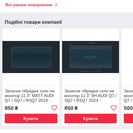
Всі умови повернення
Подібні товари компанії
Захисне гібридне скло на
Захисне гібридне скло на
Захи
монітор 11.3" MATT AUDI
монітор 11.3" 9H AUDI Q7 /
моні
Q7 / SQ7 / RSQ7 2019 -
SQ7 / RSQ7 2024 -
Q7 /
2024
201
850
850
500
₴
₴
Купити
Купити