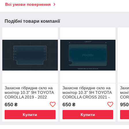
Всі умови повернення
Подібні товари компанії
Захисне гібридне скло на
Захисне гібридне скло на
Захи
монітор 10.3" 9H TOYOTA
монітор 10.3" 9H TOYOTA
моні
COROLLA 2019 - 2022
COROLLA CROSS 2021 -
COR
2024
650
650
950
₴
₴
Купити
Купити