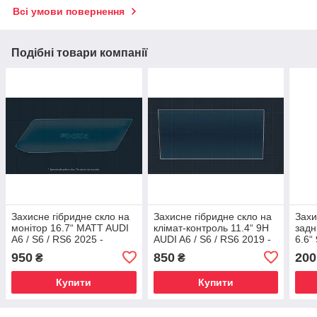
Всі умови повернення
Подібні товари компанії
Захисне гібридне скло на
Захисне гібридне скло на
Захи
монітор 16.7“ MATT AUDI
клімат-контроль 11.4“ 9H
задн
A6 / S6 / RS6 2025 -
AUDI A6 / S6 / RS6 2019 -
6.6“
2025
2019
950
850
200
₴
₴
Купити
Купити