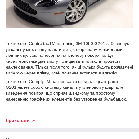
Технологія ControltacTM на плівці 3М 1080 G201 забезпечує
унікальну механічну властивість, створювану мільйонами
скляних кульок, нанесених на клейову поверхню. Ця
характеристика дає змогу позиціювати плівку в процесі її
наклеювання. Тільки після того, як ці кульки будуть розчавлені
вигінкою через плівку, клей починає вступати в адгезію.
Технологія ComplyTM на глянсовій сірій плівці антрацит
G201 являє собою систему каналів у клейовому шарі для
виведення повітря, що сприяє швидкому та простому
нанесенню графічних елементів без утворення бульбашок.
Приховати