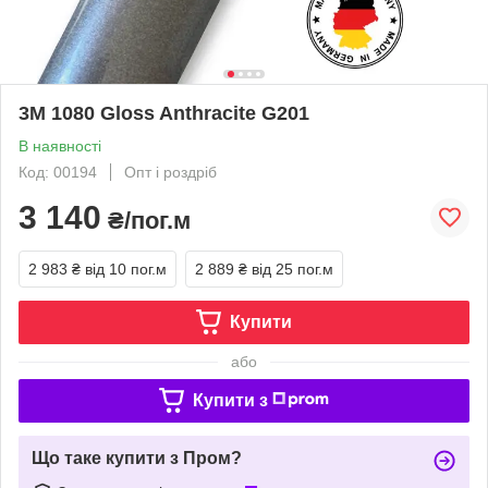
3M 1080 Gloss Anthracite G201
В наявності
Код: 00194
Опт і роздріб
3 140
₴/пог.м
2 983 ₴
від 10 пог.м
2 889 ₴
від 25 пог.м
Купити
або
Купити з
Що таке купити з Пром?