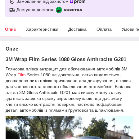
Замовлення під захистом
Доступна доставка
Опис
Характеристики
Доставка
Оплата
Умови п
Опис
3M Wrap Film Series 1080 Gloss Anthracite
G201
Глянсова плівка антрацит для обклеювання автомобілів 3M
Wrap
Film
Series 1080 це довговічна, легко видаляється,
двошарова лита плівка призначена для декорування, а також
для часткового та повного обклеювання автомобілів. Вінілова
плівка 3М Gloss Anthracite G201 має високу маскувальну
здатність завдяки сірому акриловому клею, що дає змогу
клеїти високо контрастні поверхні, частково пофарбовані
деталі автомобілів із плямами ґрунтовки та шпаклювання.