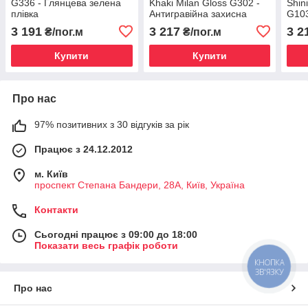
G336 - Глянцева зелена
Khaki Milan Gloss G302 -
Shin
плівка
Антигравійна захисна
G103
бежева плівка (глянцева)
захи
3 191
3 217
3 2
₴/пог.м
₴/пог.м
1.52 m
плів
Купити
Купити
Про нас
97% позитивних з 30 відгуків за рік
Працює з 24.12.2012
м. Київ
проспект Степана Бандери, 28А, Київ, Україна
Контакти
Сьогодні працює з 09:00 до 18:00
Показати весь графік роботи
КНОПКА
ЗВ'ЯЗКУ
Про нас