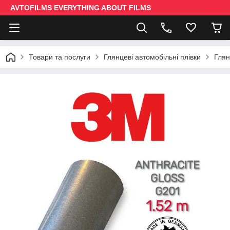
AVTOFILMS EVERYTHING ABOUT FILMS
Товари та послуги
Глянцеві автомобільні плівки
Глян