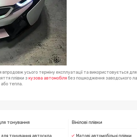
я впродовж усього терміну експлуатації та використовується для
няття плівки з
кузова автомобіля
без пошкодження заводського л
 або тепла.
для тонування
Вінілові плівки
и для тонування автоскла
Матові автомобільні плівки