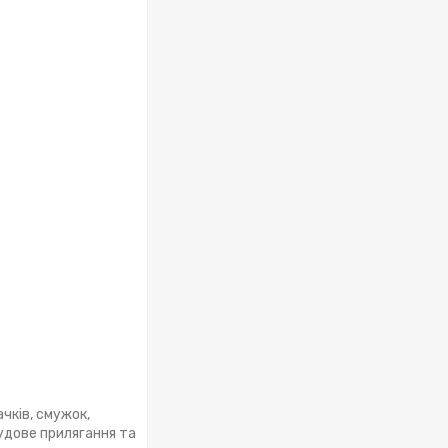
ачків, смужок,
чудове прилягання та