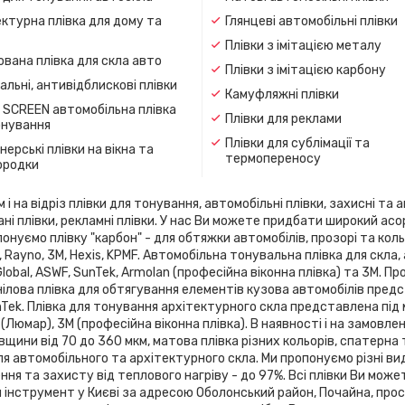
ктурна плівка для дому та
Глянцеві автомобільні плівки
Плівки з імітацією металу
вана плівка для скла авто
Плівки з імітацією карбону
льні, антивідблискові плівки
Камуфляжні плівки
 SCREEN автомобільна плівка
Плівки для реклами
онування
Плівки для сублімації та
ерські плівки на вікна та
термопереносу
ородки
 на відріз плівки для тонування, автомобільні плівки, захисні та а
ані плівки, рекламні плівки. У нас Ви можете придбати широкий ас
онуємо плівку "карбон" - для обтяжки автомобілів, прозорі та кольо
flex, Rayno, 3М, Hexis, KPMF. Автомобільна тонувальна плівка для 
 Global, ASWF, SunTek, Armolan (професійна віконна плівка) та 3М. 
ілова плівка для обтягування елементів кузова автомобілів предста
SunTek. Плівка для тонування архітектурного скла представлена ​​під
 (Люмар), 3М (професійна віконна плівка). В наявності і на замовле
вщини від 70 до 360 мкм, матова плівка різних кольорів, спатерна
я автомобільного та архітектурного скла. Ми пропонуємо різні ви
я та захисту від теплового нагріву - до 97%. Всі плівки Ви може
й інструмент у Києві за адресою Оболонський район, Почайна, про