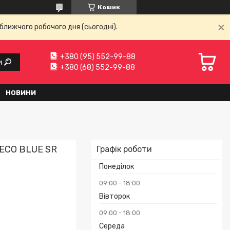
Кошик
ближчого робочого дня (сьогодні).
+380 (95) 552-99-88
и
+380 (68) 552-99-88
НОВИНИ
DECO BLUE SR
Графік роботи
Понеділок
09:00
18:00
Вівторок
09:00
18:00
Середа