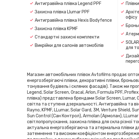
Антигравійна плівка Legend PPF
Плівк
Захисна плівка Llumar PPF
Архіте
офісу
Антигравійна плівка Hexis Bodyfence
Броньо
Захисна плівка KPMF
Атерма
Стандартні захисні комплекти
SOLAR
Викрійки для салонів автомобілів
для т
Дизайн
перег
Магазин автомобільних плівок Avtofilms продає оптом і
енергозберігаючі плівки, декоративні плівки, броньов
тонування будівель і скляних фасадів). Також ми проп
Legend, Solar Screen, Oracal, Arlon, Formula PPF, Pro
плівка) представлена ​​брендами Solar Screen, Lumar,
світла та ступеня дзеркальності. Антигравійна та він
Rayno, KPMF, LLumar, Solar Gard, 3M, Venture Shield, 
Sun Control (Сан Контрол), Armolan (Армолан), LLumar
світлопропускання, захисна плівка для скла різної то
актуальна енергозберігаюча та атермальна плівки дл
затемнення та високим коефіцієнтом енергозбереженн