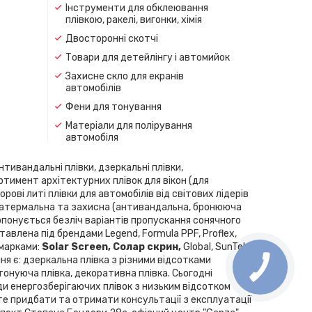
Інструменти для обклеювання
плівкою, ракелі, вигонки, хімія
Двосторонні скотчі
Товари для детейлінгу і автомийок
Захисне скло для екранів
автомобілів
Фени для тонування
Матеріали для полірування
автомобіля
нтивандальні плівки, дзеркальні плівки,
ортимент архітектурних плівок для вікон (для
рові литі плівки для автомобілів від світових лідерів
скла, атермальна та захисна (антивандальна, бронююча
Пропонується безліч варіантів пропускання сонячного
влена ​​під брендами Legend, Formula PPF, Proflex,
 марками:
Solar Screen, Cолар скрин,
Global, SunTek,
ння є: дзеркальна плівка з різними відсотками
 тонуюча плівка, декоративна плівка. Сьогодні
ди енергозберігаючих плівок з низьким відсотком
те придбати та отримати консультації з експлуатації