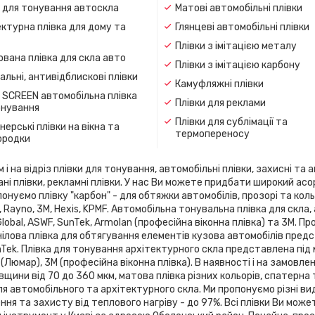
и для тонування автоскла
Матові автомобільні плівки
ктурна плівка для дому та
Глянцеві автомобільні плівки
Плівки з імітацією металу
вана плівка для скла авто
Плівки з імітацією карбону
льні, антивідблискові плівки
Камуфляжні плівки
 SCREEN автомобільна плівка
Плівки для реклами
онування
Плівки для сублімації та
ерські плівки на вікна та
термопереносу
ородки
 на відріз плівки для тонування, автомобільні плівки, захисні та а
ані плівки, рекламні плівки. У нас Ви можете придбати широкий ас
онуємо плівку "карбон" - для обтяжки автомобілів, прозорі та кольо
flex, Rayno, 3М, Hexis, KPMF. Автомобільна тонувальна плівка для 
 Global, ASWF, SunTek, Armolan (професійна віконна плівка) та 3М. 
ілова плівка для обтягування елементів кузова автомобілів предста
SunTek. Плівка для тонування архітектурного скла представлена ​​під
 (Люмар), 3М (професійна віконна плівка). В наявності і на замовле
вщини від 70 до 360 мкм, матова плівка різних кольорів, спатерна
я автомобільного та архітектурного скла. Ми пропонуємо різні ви
я та захисту від теплового нагріву - до 97%. Всі плівки Ви може