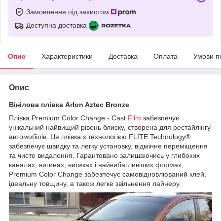
Замовлення під захистом
Доступна доставка
Опис
Характеристики
Доставка
Оплата
Умови п
Опис
Вінілова плівка Arlon Aztec Bronze
Плівка Premium Color Change - Cast
Film
забезпечує
унікальний найвищий рівень блиску, створена для рестайлінгу
автомобілів. Ця плівка з технологією FLITE Technology®
забезпечує швидку та легку установку, відмінне переміщення
та чисте видалення. Гарантовано залишаючись у глибоких
каналах, вигинах, виїмках і найвибагливіших формах,
Premium Color Change забезпечує самовідновлюваний клей,
ідеальну товщину, а також легке звільнення лайнеру.