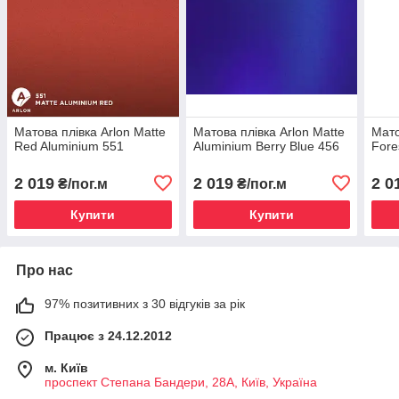
Матова плівка Arlon Matte
Матова плівка Arlon Matte
Мато
Red Aluminium 551
Aluminium Berry Blue 456
Fore
2 019
2 019
2 0
₴/пог.м
₴/пог.м
Купити
Купити
Про нас
97% позитивних з 30 відгуків за рік
Працює з 24.12.2012
м. Київ
проспект Степана Бандери, 28А, Київ, Україна