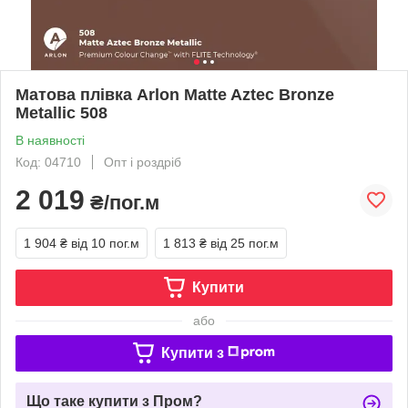
Матова плівка Arlon Matte Aztec Bronze
Metallic 508
В наявності
Код: 04710
Опт і роздріб
2 019
₴/пог.м
1 904 ₴
від 10 пог.м
1 813 ₴
від 25 пог.м
Купити
або
Купити з
Що таке купити з Пром?