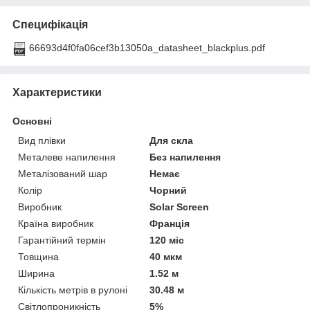
Специфікація
66693d4f0fa06cef3b13050a_datasheet_blackplus.pdf
Характеристики
Основні
Вид плівки
Для скла
Металеве напилення
Без напилення
Металізований шар
Немає
Колір
Чорний
Виробник
Solar Screen
Країна виробник
Франція
Гарантійний термін
120 міс
Товщина
40 мкм
Ширина
1.52 м
Кількість метрів в рулоні
30.48 м
Світлопроникність
5%