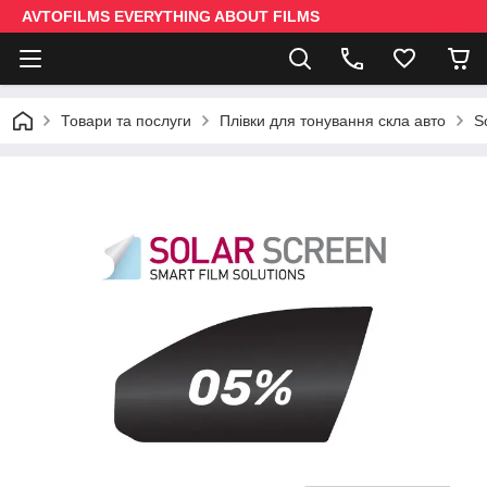
AVTOFILMS EVERYTHING ABOUT FILMS
Товари та послуги
Плівки для тонування скла авто
S