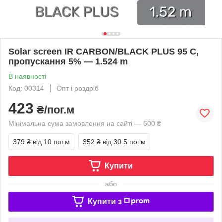
Solar screen IR CARBON/BLACK PLUS 95 C,
пропускання 5% — 1.524 m
В наявності
Код: 00314
Опт і роздріб
423
₴/пог.м
Мінімальна сума замовлення на сайті — 600 ₴
379 ₴
від 10 пог.м
352 ₴
від 30.5 пог.м
Купити
або
Купити з