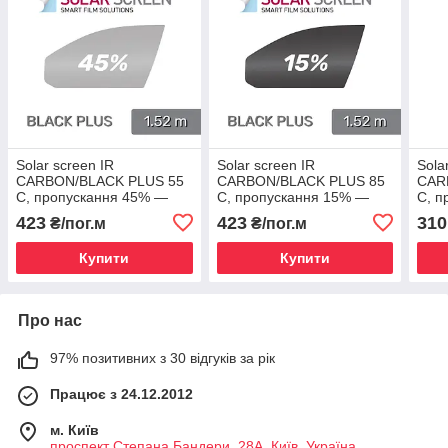
Solar screen IR
Solar screen IR
Sola
CARBON/BLACK PLUS 55
CARBON/BLACK PLUS 85
CAR
C, пропускання 45% —
C, пропускання 15% —
C, п
1.524 m
1.524 m
101
423
423
310
₴/пог.м
₴/пог.м
Купити
Купити
Про нас
97% позитивних з 30 відгуків за рік
Працює з 24.12.2012
м. Київ
проспект Степана Бандери, 28А, Київ, Україна