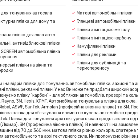
и для тонування автоскла
Матові автомобільні плівки
ктурна плівка для дому та
Глянцеві автомобільні плівки
Плівки з імітацією металу
вана плівка для скла авто
Плівки з імітацією карбону
льні, антивідблискові плівки
Камуфляжні плівки
 SCREEN автомобільна плівка
Плівки для реклами
онування
Плівки для сублімації та
ерські плівки на вікна та
термопереносу
ородки
 на відріз плівки для тонування, автомобільні плівки, захисні та а
ані плівки, рекламні плівки. У нас Ви можете придбати широкий ас
онуємо плівку "карбон" - для обтяжки автомобілів, прозорі та кольо
flex, Rayno, 3М, Hexis, KPMF. Автомобільна тонувальна плівка для 
 Global, ASWF, SunTek, Armolan (професійна віконна плівка) та 3М. 
ілова плівка для обтягування елементів кузова автомобілів предста
SunTek. Плівка для тонування архітектурного скла представлена ​​під
 (Люмар), 3М (професійна віконна плівка). В наявності і на замовле
вщини від 70 до 360 мкм, матова плівка різних кольорів, спатерна
я автомобільного та архітектурного скла. Ми пропонуємо різні ви