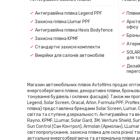
Антигравійна плівка Legend PPF
Плівк
Захисна плівка Llumar PPF
Архіте
офісу
Антигравійна плівка Hexis Bodyfence
Броньо
Захисна плівка KPMF
Атерма
Стандартні захисні комплекти
SOLAR
Викрійки для салонів автомобілів
для т
Дизайн
перег
Магазин автомобільних плівок Avtofilms продає оптом і
енергозберігаючі плівки, декоративні плівки, броньов
тонування будівель і скляних фасадів). Також ми проп
Legend, Solar Screen, Oracal, Arlon, Formula PPF, Pro
плівка) представлена ​​брендами Solar Screen, Lumar,
світла та ступеня дзеркальності. Антигравійна та він
Rayno, KPMF, LLumar, Solar Gard, 3M, Venture Shield, 
Sun Control (Сан Контрол), Armolan (Армолан), LLumar
світлопропускання, захисна плівка для скла різної то
актуальна енергозберігаюча та атермальна плівки дл