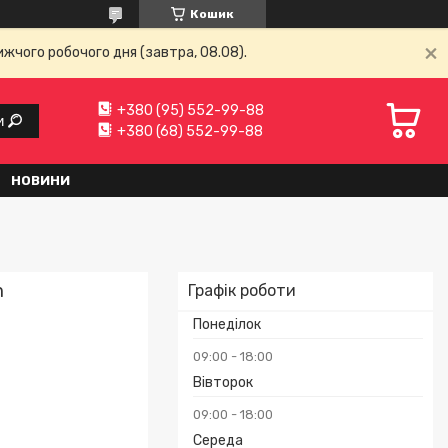
Кошик
ижчого робочого дня (завтра, 08.08).
+380 (95) 552-99-88
и
+380 (68) 552-99-88
НОВИНИ
m
Графік роботи
Понеділок
09:00
18:00
Вівторок
09:00
18:00
Середа