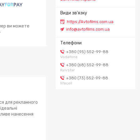
https://Avtofilms.com.ua
епер ви можете
info@avtofilms.com.ua
.
+380 (95) 552-99-88
Vodafone
+380 (68) 552-99-88
Kyivstar
+380 (73) 552-99-88
lifecell
ся для рекламного
ідеальні
жливе нанесення