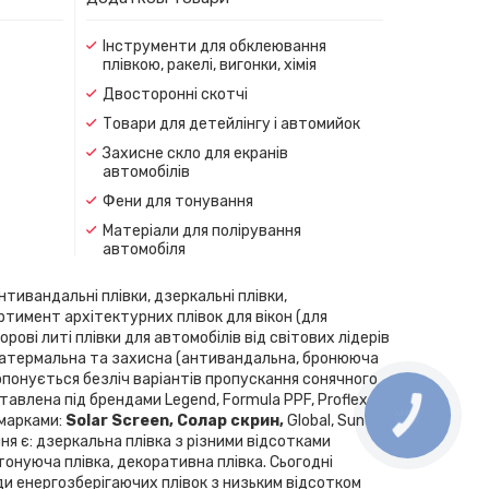
Інструменти для обклеювання
плівкою, ракелі, вигонки, хімія
Двосторонні скотчі
Товари для детейлінгу і автомийок
Захисне скло для екранів
автомобілів
Фени для тонування
Матеріали для полірування
автомобіля
нтивандальні плівки, дзеркальні плівки,
ортимент архітектурних плівок для вікон (для
рові литі плівки для автомобілів від світових лідерів
скла, атермальна та захисна (антивандальна, бронююча
Пропонується безліч варіантів пропускання сонячного
влена ​​під брендами Legend, Formula PPF, Proflex,
 марками:
Solar Screen, Cолар скрин,
Global, SunTek,
ння є: дзеркальна плівка з різними відсотками
 тонуюча плівка, декоративна плівка. Сьогодні
ди енергозберігаючих плівок з низьким відсотком