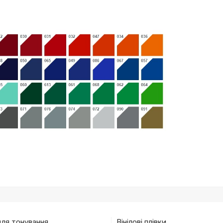
для тонування
Вінілові плівки