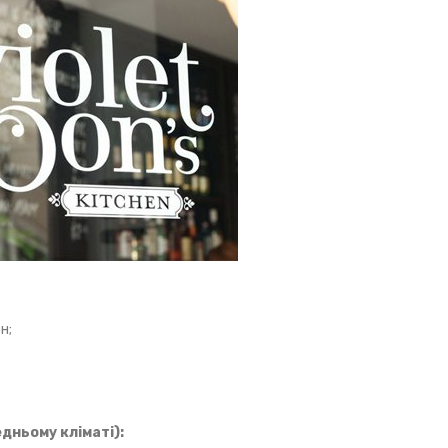
н;
дньому кліматі):