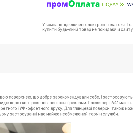
У компанії підключені електронні платежі. Т
купити будь-який товар не покидаючи сайту
вою поверхнею, що добре зарекомендували себе, і застосовують
идів короткострокової зовнішньої реклами. Плівки серії 641 мають 
аретного і УФ-офсетного друку. Для глянцевої поверхні також мо
ьому застосуванні має майже необмежений термін служби.