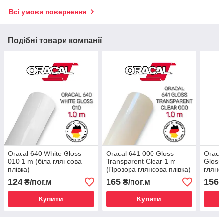
Всі умови повернення
Подібні товари компанії
Oracal 640 White Gloss
Oracal 641 000 Gloss
Orac
010 1 m (біла глянсова
Transparent Clear 1 m
Glos
плівка)
(Прозора глянсова плівка)
глян
124
165
156
₴/пог.м
₴/пог.м
Купити
Купити