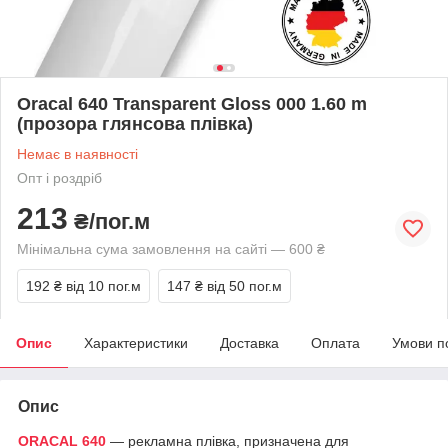
Oracal 640 Transparent Gloss 000 1.60 m
(прозора глянсова плівка)
Немає в наявності
Опт і роздріб
213
₴/пог.м
Мінімальна сума замовлення на сайті — 600 ₴
192 ₴
від 10 пог.м
147 ₴
від 50 пог.м
Опис
Характеристики
Доставка
Оплата
Умови п
Опис
ORACAL 640
— рекламна плівка, призначена для