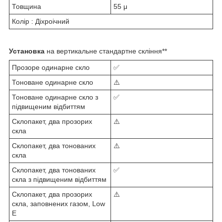
Товщина
55 μ
Колір : Діхроічний
Установка
на вертикальне стандартне скління**
Прозоре одинарне скло
✅
Тоноване одинарне скло
⚠️
Тоноване одинарне скло з
✅
підвищеним відбиттям
Склопакет, два прозорих
⚠️
скла
Склопакет, два тонованих
⚠️
скла
Склопакет, два тонованих
✅
скла з підвищеним відбиттям
Склопакет, два прозорих
⚠️
скла, заповнених газом, Low
E