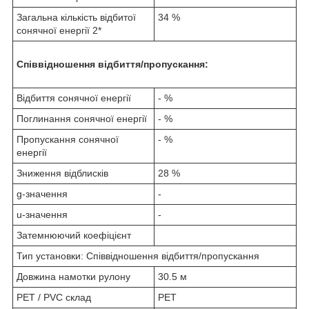
Загальна кількість відбитої
34 %
сонячної енергії 2*
Співвідношення відбиття/пропускання:
Відбиття сонячної енергії
- %
Поглинання сонячної енергії
- %
Пропускання сонячної
- %
енергії
Зниження відблисків
28 %
g-значення
-
u-значення
-
Затемнюючий коефіцієнт
Тип установки: Співвідношення відбиття/пропускання
Довжина намотки рулону
30.5 м
PET / PVC склад
PET