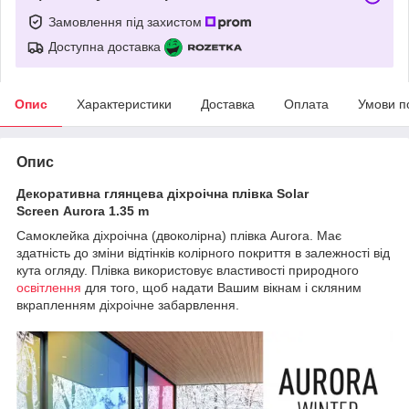
Замовлення під захистом
Доступна доставка
Опис
Характеристики
Доставка
Оплата
Умови п
Опис
Декоративна глянцева діхроічна плівка Solar
Screen Aurora 1.35 m
Самоклейка діхроічна (двоколірна) плівка Aurora. Має
здатність до зміни відтінків колірного покриття в залежності від
кута огляду. Плівка використовує властивості природного
освітлення
для того, щоб надати Вашим вікнам і скляним
вкрапленням діхроічне забарвлення.