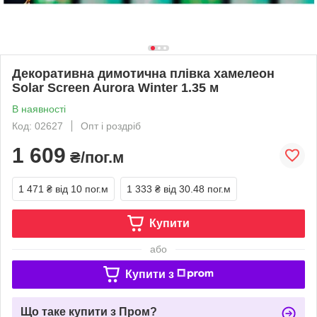
Декоративна димотична плівка хамелеон
Solar Screen Aurora Winter 1.35 м
В наявності
Код: 02627
Опт і роздріб
1 609
₴/пог.м
1 471 ₴
від 10 пог.м
1 333 ₴
від 30.48 пог.м
Купити
або
Купити з
Що таке купити з Пром?