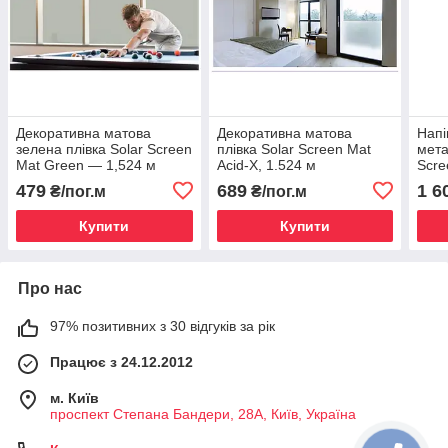
Декоративна матова
Декоративна матова
Напі
зелена плівка Solar Screen
плівка Solar Screen Mat
мета
Mat Green — 1,524 м
Acid-X, 1.524 м
Scre
Brus
479
689
1 6
₴/пог.м
₴/пог.м
Купити
Купити
Про нас
97% позитивних з 30 відгуків за рік
Працює з 24.12.2012
м. Київ
проспект Степана Бандери, 28А, Київ, Україна