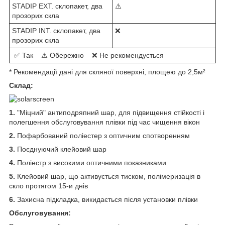
STADIP EXT. склопакет, два
⚠️
прозорих скла
STADIP INT. склопакет, два
❌
прозорих скла
✅ Так ⚠️ Обережно ❌ Не рекомендується
* Рекомендації дані для скляної поверхні, площею до 2,5м²
Склад:
1.
"Міцний" антиподряпний шар, для підвищення стійкості і
полегшення обслуговування плівки під час чищення вікон
2.
Пофарбований поліестер з оптичним спотворенням
3.
Поєднуючий клейовий шар
4.
Поліестр з високими оптичними показниками
5.
Клейовий шар, що активується тиском, полімеризація в
скло протягом 15-и днів
6.
Захисна підкладка, викидається після установки плівки
Обслуговування: