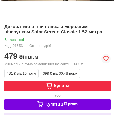
Декоративна іній плівка з морозним
візерунком Solar Screen Classic 1.52 метра
В наявності
Код: 01653
Опт і роздріб
479
₴/пог.м
Мінімальна сума замовлення на сайті — 600 ₴
431 ₴
від 10 пог.м
399 ₴
від 30.48 пог.м
Купити
або
Купити з