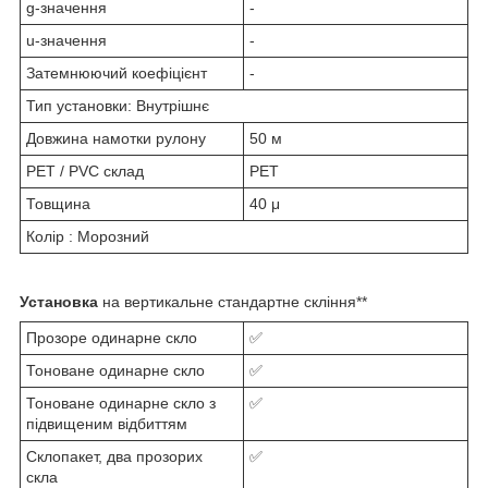
g-значення
-
u-значення
-
Затемнюючий коефіцієнт
-
Тип установки: Внутрішнє
Довжина намотки рулону
50 м
PET / PVC склад
PET
Товщина
40 μ
Колір : Морозний
Установка
на вертикальне стандартне скління**
Прозоре одинарне скло
✅
Тоноване одинарне скло
✅
Тоноване одинарне скло з
✅
підвищеним відбиттям
Склопакет, два прозорих
✅
скла