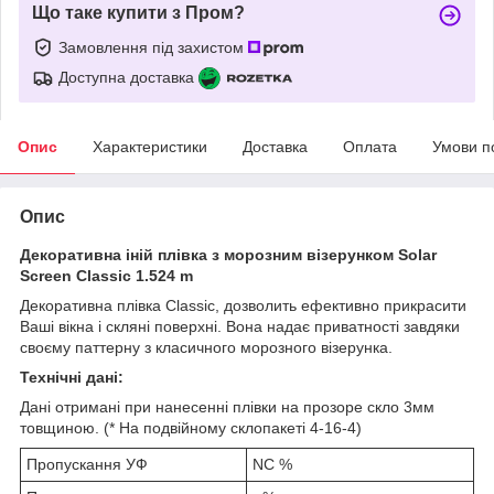
Що таке купити з Пром?
Замовлення під захистом
Доступна доставка
Опис
Характеристики
Доставка
Оплата
Умови п
Опис
Декоративна іній плівка з морозним візерунком Solar
Screen Classic
1.524 m
Декоративна плівка Classic, дозволить ефективно прикрасити
Ваші вікна і скляні поверхні. Вона надає приватності завдяки
своєму паттерну з класичного морозного візерунка.
Технічні дані:
Дані отримані при нанесенні плівки на прозоре скло 3мм
товщиною. (* На подвійному склопакеті 4-16-4)
Пропускання УФ
NC %