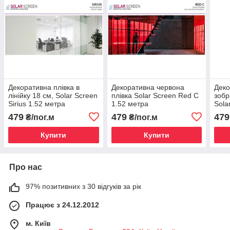
Декоративна плівка в
Декоративна червона
Деко
лінійку 18 см, Solar Screen
плівка Solar Screen Red C
зобр
Sirius 1.52 метра
1.52 метра
Sola
1.52
479
479
479
₴/пог.м
₴/пог.м
Купити
Купити
Про нас
97% позитивних з 30 відгуків за рік
Працює з 24.12.2012
м. Київ