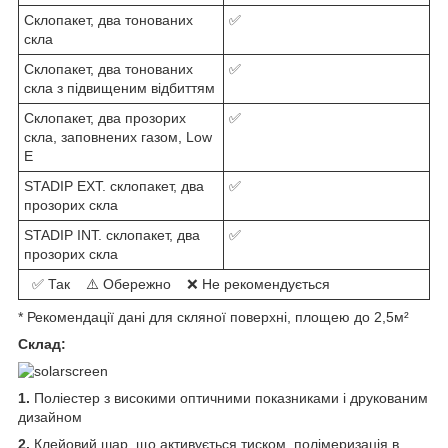
Склопакет, два тонованих
✅
скла
Склопакет, два тонованих
✅
скла з підвищеним відбиттям
Склопакет, два прозорих
✅
скла, заповнених газом, Low
E
STADIP EXT. склопакет, два
✅
прозорих скла
STADIP INT. склопакет, два
✅
прозорих скла
✅ Так ⚠️ Обережно ❌ Не рекомендується
* Рекомендації дані для скляної поверхні, площею до 2,5м²
Склад:
1.
Поліестер з високими оптичними показниками і друкованим
дизайном
2.
Клейовий шар, що активується тиском, полімеризація в