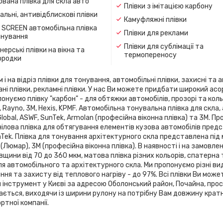
вана плівка для скла авто
Плівки з імітацією карбону
льні, антивідблискові плівки
Камуфляжні плівки
 SCREEN автомобільна плівка
Плівки для реклами
онування
Плівки для сублімації та
ерські плівки на вікна та
термопереносу
ородки
 на відріз плівки для тонування, автомобільні плівки, захисні та а
ані плівки, рекламні плівки. У нас Ви можете придбати широкий ас
онуємо плівку "карбон" - для обтяжки автомобілів, прозорі та кольо
flex, Rayno, 3М, Hexis, KPMF. Автомобільна тонувальна плівка для 
 Global, ASWF, SunTek, Armolan (професійна віконна плівка) та 3М. 
ілова плівка для обтягування елементів кузова автомобілів предста
SunTek. Плівка для тонування архітектурного скла представлена ​​під
 (Люмар), 3М (професійна віконна плівка). В наявності і на замовле
вщини від 70 до 360 мкм, матова плівка різних кольорів, спатерна
я автомобільного та архітектурного скла. Ми пропонуємо різні ви
я та захисту від теплового нагріву - до 97%. Всі плівки Ви може
й інструмент у Києві за адресою Оболонський район, Почайна, про
зається, виходячи із ширини рулону на потрібну Вам довжину кратн
тної компанії.