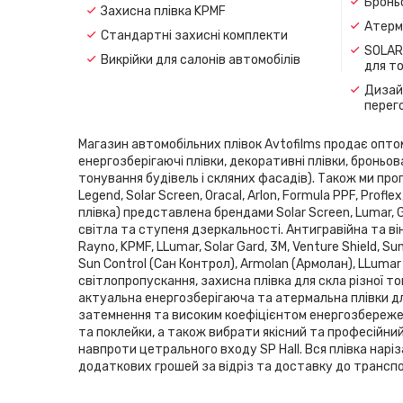
Броньо
Захисна плівка KPMF
Атерма
Стандартні захисні комплекти
SOLAR
Викрійки для салонів автомобілів
для т
Дизайн
перег
Магазин автомобільних плівок Avtofilms продає оптом і
енергозберігаючі плівки, декоративні плівки, броньов
тонування будівель і скляних фасадів). Також ми проп
Legend, Solar Screen, Oracal, Arlon, Formula PPF, Pro
плівка) представлена ​​брендами Solar Screen, Lumar,
світла та ступеня дзеркальності. Антигравійна та він
Rayno, KPMF, LLumar, Solar Gard, 3M, Venture Shield, 
Sun Control (Сан Контрол), Armolan (Армолан), LLumar
світлопропускання, захисна плівка для скла різної то
актуальна енергозберігаюча та атермальна плівки дл
затемнення та високим коефіцієнтом енергозбереженн
та поклейки, а також вибрати якісний та професійни
навпроти цетрального входу SP Hаll. Вся плівка нарі
додаткових грошей за відріз та доставку до транспор