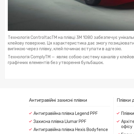
Технологія ControltacTM на плівці 3М 1080 забезпечує унікал
клейову поверхню. Ця характеристика дає змогу позиціювати плі
вигінкою через плівку, клей починає вступати в адгезію.
Технологія ComplyTM — являє собою систему каналів у клейо
графічних елементів без утворення бульбашок.
Антигравійні захисні плівки
Плівки 
Антигравійна плівка Legend PPF
Плівк
Захисна плівка Llumar PPF
Архіте
офісу
Антигравійна плівка Hexis Bodyfence