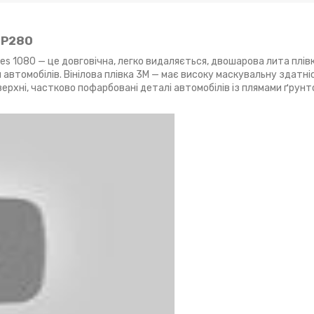
 GP280
ies 1080 — це довговічна, легко видаляється, двошарова лита плів
автомобілів. Вінілова плівка 3М — має високу маскувальну здатніс
верхні, частково пофарбовані деталі автомобілів із плямами ґрунт