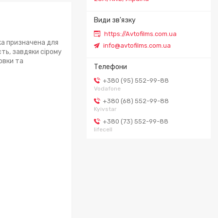
https://Avtofilms.com.ua
ка призначена для
info@avtofilms.com.ua
ть, завдяки сірому
овки та
+380 (95) 552-99-88
Vodafone
+380 (68) 552-99-88
Kyivstar
+380 (73) 552-99-88
lifecell