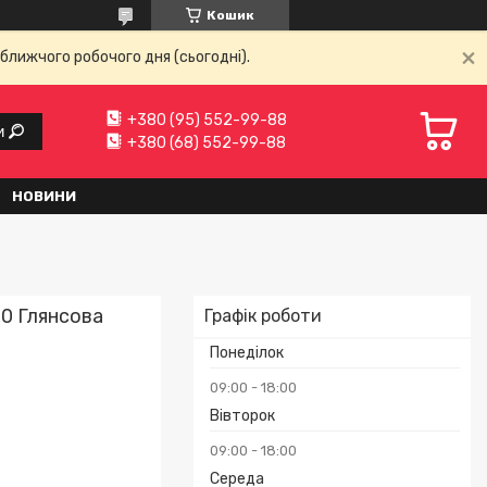
Кошик
ближчого робочого дня (сьогодні).
+380 (95) 552-99-88
и
+380 (68) 552-99-88
НОВИНИ
80 Глянсова
Графік роботи
Понеділок
09:00
18:00
Вівторок
09:00
18:00
Середа