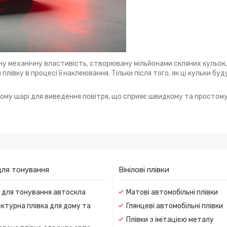
ьну механічну властивість, створювану мільйонами скляних кульок
вку в процесі її наклеювання. Тільки після того, як ці кульки бу
вому шарі для виведення повітря, що сприяє швидкому та простом
для тонування
Вінілові плівки
и для тонування автоскла
Матові автомобільні плівки
ктурна плівка для дому та
Глянцеві автомобільні плівки
Плівки з імітацією металу