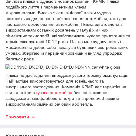
Вінілова плівка є однією з новинок компанії KPMF. Плівка
подвійного лиття з перманентним клеєм і
мікроканалами. Висока якість вінілової плівки чудово
підходить як для повного обклеювання автомобіля, так і для
часткового обклеювання автомобіля. Плівка виготовлена з
використанням останніх досягнень у галузі хімічних і
пігментних технологій, які забезпечують чудове прилягання та
термін експлуатації 10-12 років. Плівка має чудову якість і
максимально добре себе показує в будь-яких екстремальних
умовах, зберігаючи первинний зовнішній вигляд упродовж
багатьох років.
Плівка не дає зсідання впродовж усього терміну експлуатації.
Найчастіше використовується для зовнішнього та
внутрішнього застосування. Компанія KPMF дає гарантію на
зняття плівки з
кузова автомобіля
без пошкодження
заводського лакофарбового покриття впродовж 3 років із
використанням хімічних речовин або тепла.
Приховати