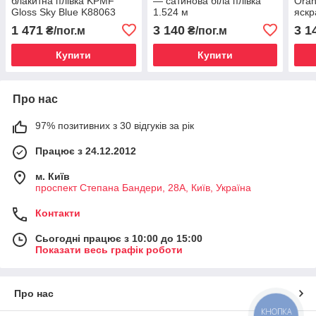
блакитна плівка KPMF
— сатинова біла плівка
Oran
Gloss Sky Blue K88063
1.524 м
яскр
1.524 m
плів
1 471
3 140
3 1
₴/пог.м
₴/пог.м
Купити
Купити
Про нас
97% позитивних з 30 відгуків за рік
Працює з 24.12.2012
м. Київ
проспект Степана Бандери, 28А, Київ, Україна
Контакти
Сьогодні працює з 10:00 до 15:00
Показати весь графік роботи
Про нас
КНОПКА