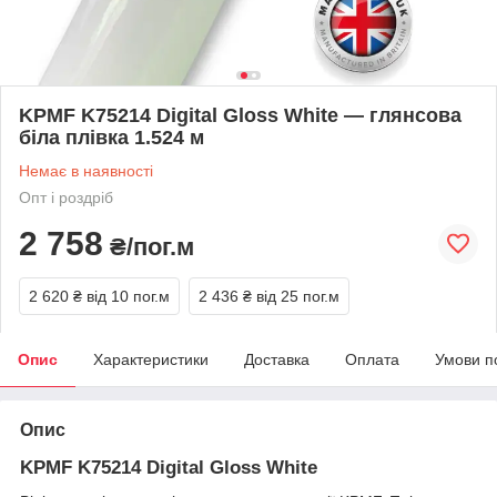
KPMF K75214 Digital Gloss White — глянсова
біла плівка 1.524 м
Немає в наявності
Опт і роздріб
2 758
₴/пог.м
2 620 ₴
від 10 пог.м
2 436 ₴
від 25 пог.м
Опис
Характеристики
Доставка
Оплата
Умови п
Опис
KPMF K75214 Digital Gloss White