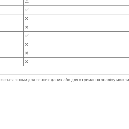
⚠️
✅
❌
❌
✅
❌
❌
❌
зв'яжіться з нами для точних даних або для отримання аналізу можл