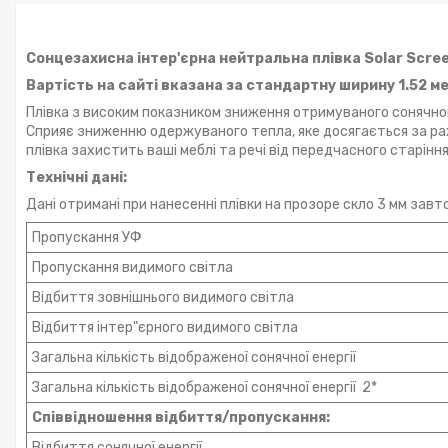
Сонцезахисна інтер'єрна нейтральна плівка Solar Scree
Вартість на сайті вказана за стандартну ширину 1.52 м
Плівка з високим показником зниження отримуваного сонячно
Сприяє зниженню одержуваного тепла, яке досягається за рах
плівка захистить ваші меблі та речі від передчасного старіння
Технічні дані:
Дані отримані при нанесенні плівки на прозоре скло 3 мм завт
Пропускання УФ
Пропускання видимого світла
Відбиття зовнішнього видимого світла
Відбиття інтер"єрного видимого світла
Загальна кількість відображеної сонячної енергії
Загальна кількість відображеної сонячної енергії 2*
Співвідношення відбиття/пропускання:
Відбиття сонячної енергії