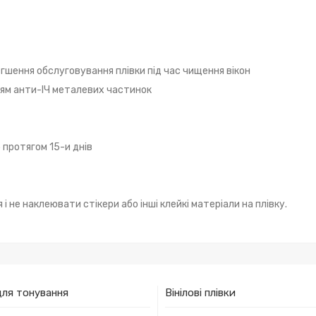
егшення обслуговування плівки під час чищення вікон
ням анти-ІЧ металевих частинок
 протягом 15-и днів
і не наклеювати стікери або інші клейкі матеріали на плівку.
для тонування
Вінілові плівки