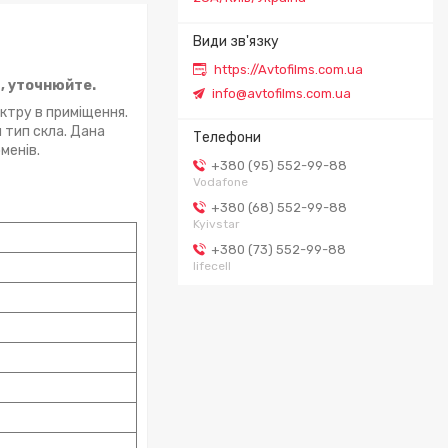
https://Avtofilms.com.ua
а, уточнюйте.
info@avtofilms.com.ua
ктру в приміщення.
 тип скла. Дана
менів.
+380 (95) 552-99-88
Vodafone
+380 (68) 552-99-88
Kyivstar
+380 (73) 552-99-88
lifecell