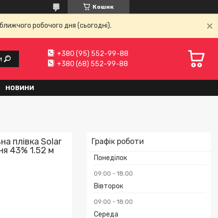
Кошик
ближчого робочого дня (сьогодні).
+380 (95) 552-99-88
и
+380 (68) 552-99-88
НОВИНИ
а плівка Solar
Графік роботи
ня 43% 1.52 м
Понеділок
09:00
18:00
Вівторок
09:00
18:00
Середа