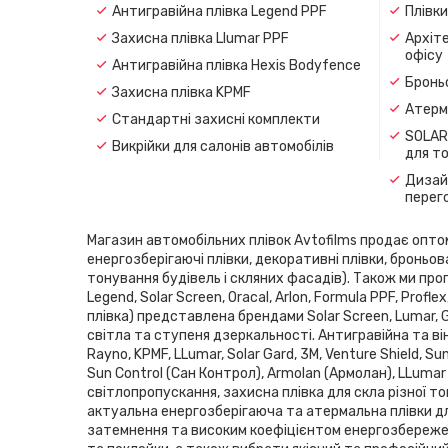
Антигравійна плівка Legend PPF
Плівк
Захисна плівка Llumar PPF
Архіте
офісу
Антигравійна плівка Hexis Bodyfence
Броньо
Захисна плівка KPMF
Атерма
Стандартні захисні комплекти
SOLAR
Викрійки для салонів автомобілів
для т
Дизайн
перег
Магазин автомобільних плівок Avtofilms продає оптом і
енергозберігаючі плівки, декоративні плівки, броньов
тонування будівель і скляних фасадів). Також ми проп
Legend, Solar Screen, Oracal, Arlon, Formula PPF, Pro
плівка) представлена ​​брендами Solar Screen, Lumar,
світла та ступеня дзеркальності. Антигравійна та він
Rayno, KPMF, LLumar, Solar Gard, 3M, Venture Shield, 
Sun Control (Сан Контрол), Armolan (Армолан), LLumar
світлопропускання, захисна плівка для скла різної то
актуальна енергозберігаюча та атермальна плівки дл
затемнення та високим коефіцієнтом енергозбереженн