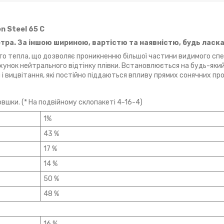
n Steel 65 C
етра. За іншою шириною, вартістю та наявністю, будь ласк
го тепла, що дозволяє проникненню більшої частини видимого спе
унок нейтрального відтінку плівки. Встановлюється на будь-який
 і вицвітання, які постійно піддаються впливу прямих сонячних про
овшки. (* На подвійному склопакеті 4-16-4)
1%
43 %
17 %
14 %
50 %
48 %
16 %