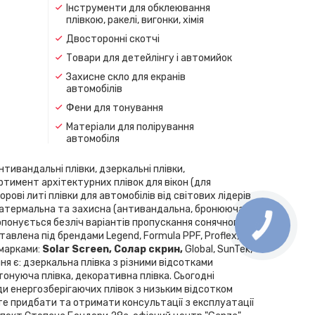
Інструменти для обклеювання
плівкою, ракелі, вигонки, хімія
Двосторонні скотчі
Товари для детейлінгу і автомийок
Захисне скло для екранів
автомобілів
Фени для тонування
Матеріали для полірування
автомобіля
нтивандальні плівки, дзеркальні плівки,
ортимент архітектурних плівок для вікон (для
рові литі плівки для автомобілів від світових лідерів
скла, атермальна та захисна (антивандальна, бронююча
Пропонується безліч варіантів пропускання сонячного
влена ​​під брендами Legend, Formula PPF, Proflex,
 марками:
Solar Screen, Cолар скрин,
Global, SunTek,
ння є: дзеркальна плівка з різними відсотками
 тонуюча плівка, декоративна плівка. Сьогодні
ди енергозберігаючих плівок з низьким відсотком
те придбати та отримати консультації з експлуатації