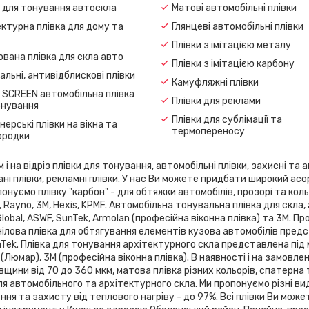
и для тонування автоскла
Матові автомобільні плівки
ктурна плівка для дому та
Глянцеві автомобільні плівки
Плівки з імітацією металу
вана плівка для скла авто
Плівки з імітацією карбону
льні, антивідблискові плівки
Камуфляжні плівки
 SCREEN автомобільна плівка
Плівки для реклами
онування
Плівки для сублімації та
ерські плівки на вікна та
термопереносу
ородки
 на відріз плівки для тонування, автомобільні плівки, захисні та а
ані плівки, рекламні плівки. У нас Ви можете придбати широкий ас
онуємо плівку "карбон" - для обтяжки автомобілів, прозорі та кольо
flex, Rayno, 3М, Hexis, KPMF. Автомобільна тонувальна плівка для 
 Global, ASWF, SunTek, Armolan (професійна віконна плівка) та 3М. 
ілова плівка для обтягування елементів кузова автомобілів предста
SunTek. Плівка для тонування архітектурного скла представлена ​​під
 (Люмар), 3М (професійна віконна плівка). В наявності і на замовле
вщини від 70 до 360 мкм, матова плівка різних кольорів, спатерна
я автомобільного та архітектурного скла. Ми пропонуємо різні ви
я та захисту від теплового нагріву - до 97%. Всі плівки Ви може