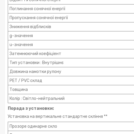
Поглинання сонячної енергії
Пропускання сонячної енергії
Зниження відблисків
g-значення
u-значення
Затемнюючий коефіціент
Тип установки : Внутрішнє
Довжина намотки рулону
PET / PVC склад
Товщина
Колір : Світло-нейтральний
Порада з установки:
Установка на вертикальне стандартне скління **
Прозоре одинарне скло