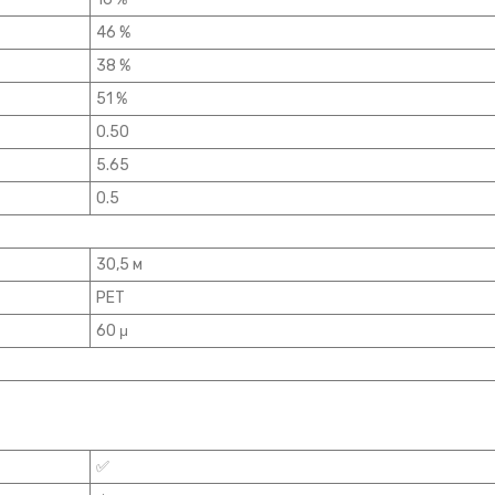
46 %
38 %
51 %
0.50
5.65
0.5
30,5 м
PET
60 μ
✅