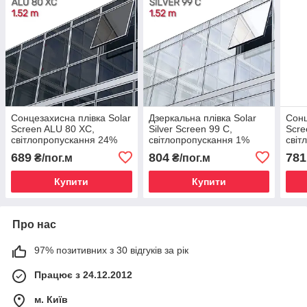
Сонцезахисна плівка Solar
Дзеркальна плівка Solar
Сонц
Screen ALU 80 XC,
Silver Screen 99 С,
Scre
світлопропускання 24%
світлопропускання 1%
світ
1.52 м
1.52 м
1.52
689
804
781
₴/пог.м
₴/пог.м
Купити
Купити
Про нас
97% позитивних з 30 відгуків за рік
Працює з 24.12.2012
м. Київ