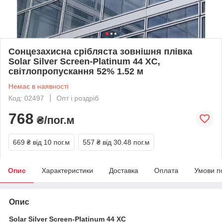
Сонцезахисна срібляста зовнішня плівка
Solar Silver Screen-Platinum 44 XC,
світлопропускання 52% 1.52 м
Немає в наявності
Код: 02497
Опт і роздріб
768
₴/пог.м
669 ₴
від 10 пог.м
557 ₴
від 30.48 пог.м
Опис
Характеристики
Доставка
Оплата
Умови п
Опис
Solar Silver Screen-Platinum 44 XC