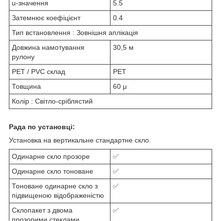
u-значення
5.5
Затемнює коефіцієнт
0.4
Тип встановлення : Зовнішня аплікація
Довжина намотування
30,5 м
рулону
PET / PVC склад
PET
Товщина
60 μ
Колір : Світло-сріблястий
Рада по установці:
Установка на вертикальне стандартне скло.
Одинарне скло прозоре
✅
Одинарне скло тоноване
✅
Тоноване одинарне скло з
✅
підвищеною відображеністю
Склопакет з двома
✅
прозорими стеклами