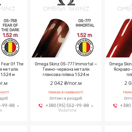
 Fear Of The
Omega Skinz OS-777 Immortal —
Omega Skin
я металік
Темно-червона металік
Яскраво-
 1.524 м
глянсова плівка 1.524 м
пл
ог.м
2 042 ₴/пог.м
2 0
ності
Немає в наявності
Нема
здріб
Оптом і в роздріб
Опто
2-99-88
+380 (95) 552-99-88
+380 
ne
Vodafone