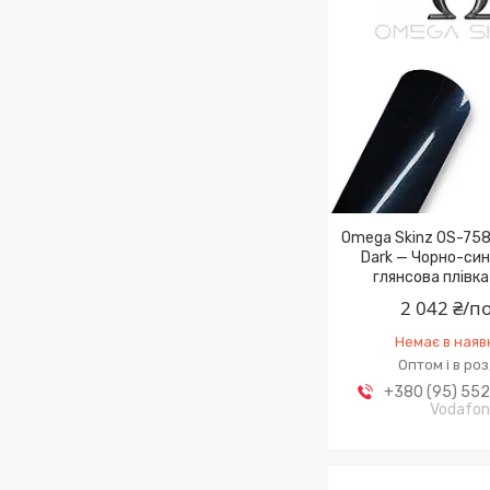
Omega Skinz OS-758
Dark — Чорно-син
глянсова плівка
2 042 ₴/п
Немає в наяв
Оптом і в ро
+380 (95) 55
Vodafo