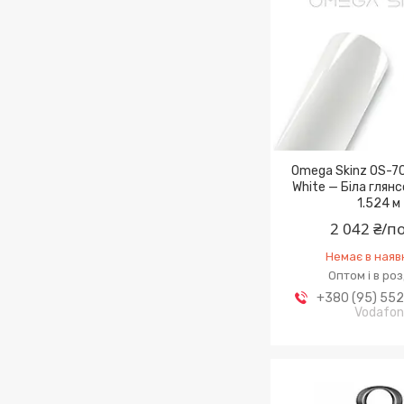
Omega Skinz OS-700
White — Біла глянс
1.524 м
2 042 ₴/п
Немає в наяв
Оптом і в ро
+380 (95) 55
Vodafo