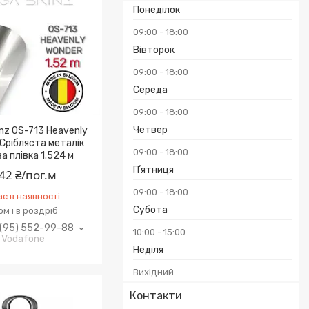
Понеділок
09:00
18:00
Вівторок
09:00
18:00
Середа
09:00
18:00
Четвер
nz OS-713 Heavenly
Срібляста металік
09:00
18:00
а плівка 1.524 м
Пʼятниця
42 ₴/пог.м
09:00
18:00
є в наявності
Субота
м і в роздріб
(95) 552-99-88
10:00
15:00
Vodafone
Неділя
Вихідний
Контакти