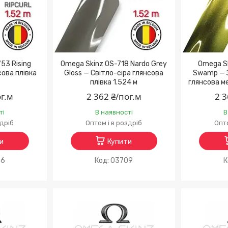
53 Rising
Omega Skinz OS-718 Nardo Grey
Omega Sk
сова плівка
Gloss — Світло-сіра глянсова
Swamp — 
плівка 1.524 м
глянсова ме
ог.м
2 362 ₴/пог.м
2 3
ті
В наявності
В
здріб
Оптом і в роздріб
Опто
и
Купити
96
03709