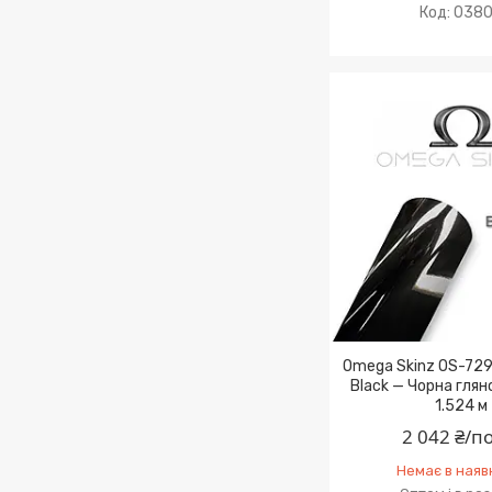
038
Omega Skinz OS-729
Black — Чорна глян
1.524 м
2 042 ₴/п
Немає в наяв