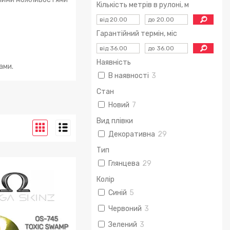
Кількість метрів в рулоні, м
Гарантійний термін, міс
Наявність
ами.
В наявності
3
Стан
Новий
7
Вид плівки
Декоративна
29
Тип
Глянцева
29
Колір
Синій
5
Червоний
3
Зелений
3