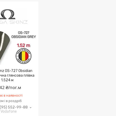
nz OS-727 Obsidian
очна глянсова плівка
1.524 м
42 ₴/пог.м
є в наявності
м і в роздріб
(95) 552-99-88
Vodafone