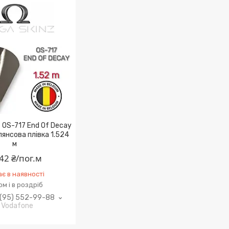
 OS-717 End Of Decay
янсова плівка 1.524
м
42 ₴/пог.м
є в наявності
м і в роздріб
(95) 552-99-88
Vodafone