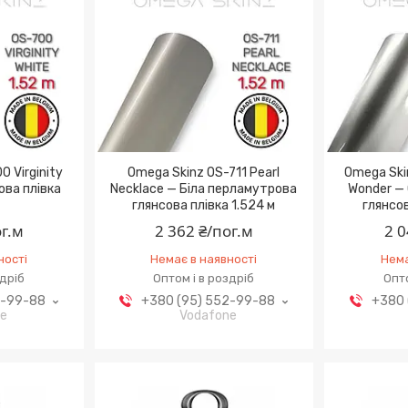
 Virginity
Omega Skinz OS-711 Pearl
Omega Ski
ова плівка
Necklace — Біла перламутрова
Wonder — 
глянсова плівка 1.524 м
глянсов
ог.м
2 362 ₴/пог.м
2 0
ності
Немає в наявності
Нема
здріб
Оптом і в роздріб
Опто
2-99-88
+380 (95) 552-99-88
+380 
ne
Vodafone