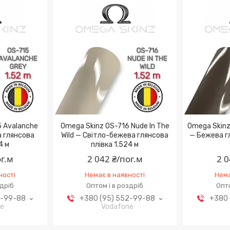
5 Avalanche
Omega Skinz OS-716 Nude In The
Omega Skinz
а глянсова
Wild — Світло-бежева глянсова
— Бежева гл
4 м
плівка 1.524 м
ог.м
2 042 ₴/пог.м
2 0
ності
Немає в наявності
Нема
здріб
Оптом і в роздріб
Опто
2-99-88
+380 (95) 552-99-88
+380 
ne
Vodafone