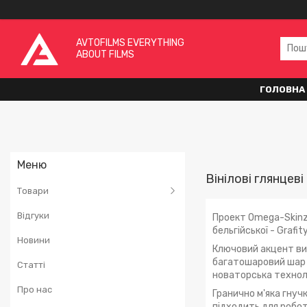
AVTOFILMS EVERYTHING
ABOUT FILMS
ГОЛОВНА
Вінілові глянцеві
Товари
Відгуки
Проект Omega-Skinz 
бельгійської - Grafit
Новини
Ключовий акцент ви
багатошаровий шар і
Статті
новаторська техноло
Про нас
Гранично м'яка гнуч
підходить для робот