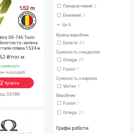
Помаранчевий
2
Бежевий
2
Ще 6
Країна виробник
inz OS-745 Toxic
Золотисто-зелена
Бельгія
24
талік плівка 1.524 м
Сумісність з моделлю
62 ₴/пог.м
Omega
29
 наявності
Fusion
1
м і в роздріб
Сумісність з маркою
Купити
Vortex
1
03788
Виробник
Fusion
1
Omega
23
Графік роботи