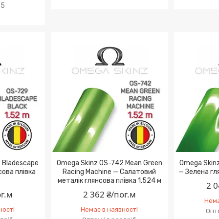
05
 Bladescape
Omega Skinz OS-742 Mean Green
Omega Skin
сова плівка
Racing Machine — Салатовий
— Зелена гл
металік глянсова плівка 1.524 м
2 0
ог.м
2 362 ₴/пог.м
Нема
ності
Немає в наявності
Опто