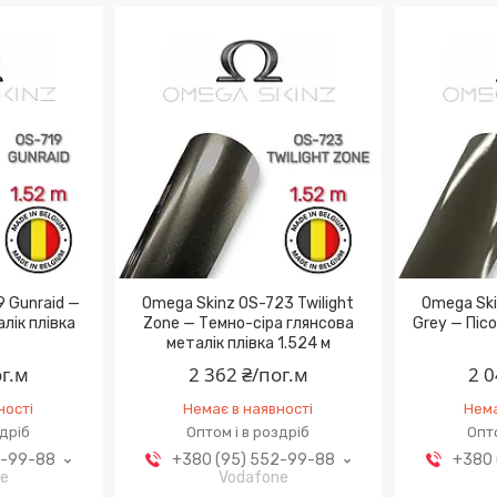
9 Gunraid —
Omega Skinz OS-723 Twilight
Omega Ski
лік плівка
Zone — Темно-сіра глянсова
Grey — Піс
металік плівка 1.524 м
ог.м
2 362 ₴/пог.м
2 0
ності
Немає в наявності
Нема
здріб
Оптом і в роздріб
Опто
2-99-88
+380 (95) 552-99-88
+380 
ne
Vodafone