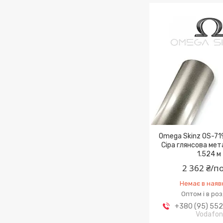
Omega Skinz OS-71
Сіра глянсова мета
1.524 м
2 362 ₴/п
Немає в наяв
Оптом і в ро
+380 (95) 55
Vodafo