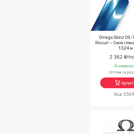
Omega Skinz OS-7
Riscurl — Синя глян
1.524 м
2 362 ₴/п
В наявнос
Оптом і в ро
Купит
036