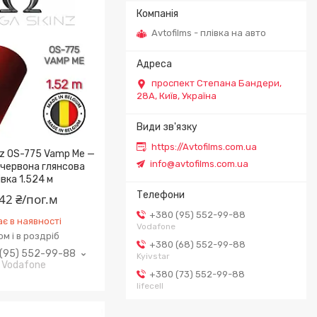
Avtofilms - плівка на авто
проспект Степана Бандери,
28А, Київ, Україна
https://Avtofilms.com.ua
z OS-775 Vamp Me —
info@avtofilms.com.ua
червона глянсова
івка 1.524 м
42 ₴/пог.м
+380 (95) 552-99-88
є в наявності
Vodafone
м і в роздріб
+380 (68) 552-99-88
(95) 552-99-88
Kyivstar
Vodafone
+380 (73) 552-99-88
lifecell