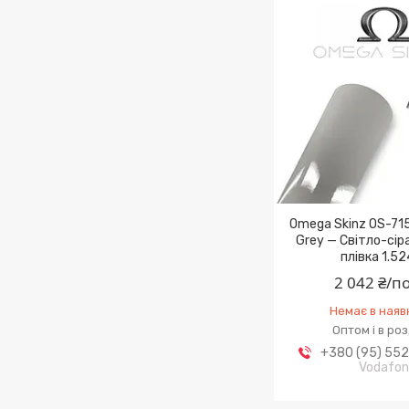
Omega Skinz OS-71
Grey — Світло-сір
плівка 1.52
2 042 ₴/п
Немає в наяв
Оптом і в ро
+380 (95) 55
Vodafo