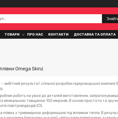
Знайт
ТОВАРИ
ПРО НАС
КОНТАКТИ
ДОСТАВКА ТА ОПЛАТА
 плівки Omega Skinz
– амбітний результат спільної розробки нідерландської компанії So
yp.
робник робить на увазі до деталей виготовлення, запропонувавш
з мінімальною товщиною 100 мікронів. В основі простоти та зруч
гія повітровідводів ICS.
ка плівка з тривимірною деформацією під впливом тепла. В резуль
и з опуклими (вигинами, кутами), увігнутими поверхнями, з ідеа