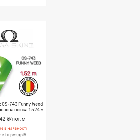
z OS-743 Funny Weed
янсова плівка 1.524 м
42 ₴/пог.м
є в наявності
м і в роздріб