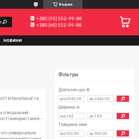
Кошик
+380 (95) 552-99-88
и
+380 (68) 552-99-88
НОВИНИ
Фільтри
Діапазон цін, ₴
tt Intenational та
Ширина, м
и спеціальний
ності використання –
Товщина, мкм
таті універсально
льними можливостями