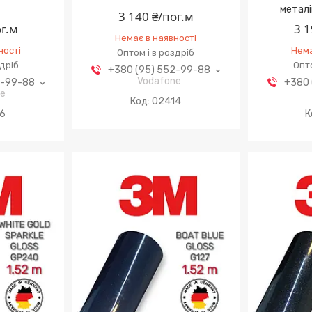
металі
3 140 ₴/пог.м
ог.м
3 1
Немає в наявності
ності
Нема
Оптом і в роздріб
здріб
Опто
+380 (95) 552-99-88
Vodafone
2-99-88
+380 
ne
02414
16