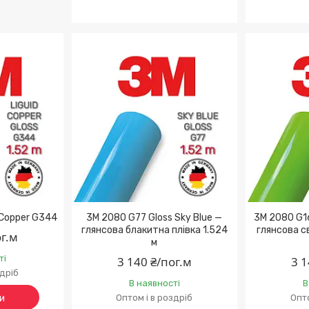
 Copper G344
3M 2080 G77 Gloss Sky Blue —
3M 2080 G16
глянсова блакитна плівка 1.524
глянсова с
ог.м
м
ті
3 140 ₴/пог.м
3 1
здріб
В наявності
В
и
Оптом і в роздріб
Опто