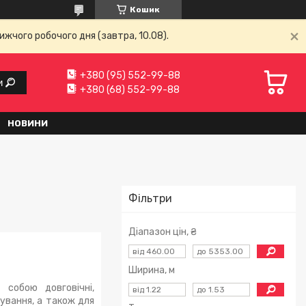
Кошик
ижчого робочого дня (завтра, 10.08).
+380 (95) 552-99-88
и
+380 (68) 552-99-88
НОВИНИ
Фільтри
Діапазон цін, ₴
Ширина, м
собою довговічні,
ування, а також для