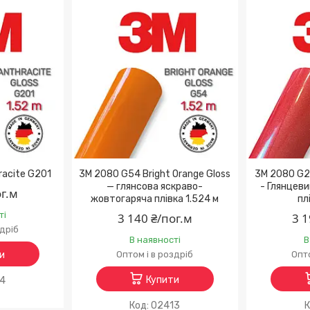
racite G201
3M 2080 G54 Bright Orange Gloss
3M 2080 G20
— глянсова яскраво-
- Глянцеви
ог.м
жовтогаряча плівка 1.524 м
пл
ті
3 140 ₴/пог.м
3 1
здріб
В наявності
В
и
Оптом і в роздріб
Опто
Купити
94
02413