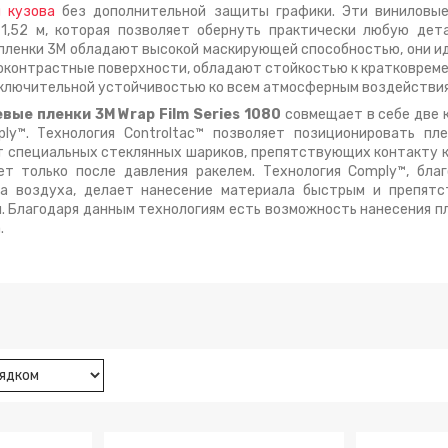
 кузова
без дополнительной защиты графики. Эти виниловые
1,52 м, которая позволяет обернуть практически любую дет
пленки 3М обладают высокой маскирующей способностью, они и
коконтрастные поверхности, обладают стойкостью к кратковрем
сключительной устойчивостью ко всем атмосферным воздействия
евые пленки 3M
Wrap Film Series
1080
совмещает в себе две 
ply™. Технология Controltac™ позволяет позиционировать пл
т специальных стеклянных шариков, препятствующих контакту 
ет только после давления ракелем. Технология Comply™, бла
да воздуха, делает нанесение материала быстрым и препятс
 Благодаря данным технологиям есть возможность нанесения п
.