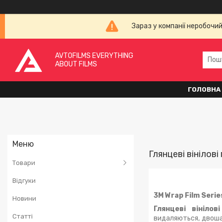
Зараз у компанії неробочи
AVTOFILMS EVERYTHING
ABOUT FILMS
ГОЛОВНА
Глянцеві вінілові
Товари
Відгуки
3M Wrap Film Serie
Новини
Глянцеві вінілов
Статті
видаляються, двоша