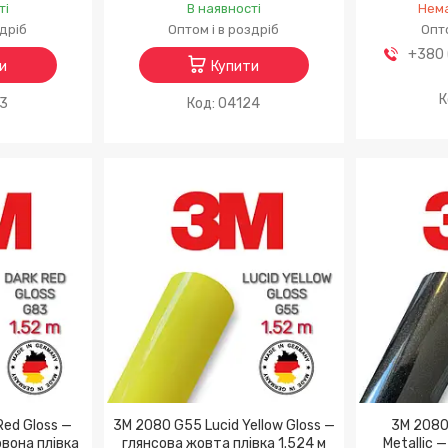
ті
В наявності
Нема
здріб
Оптом і в роздріб
Опто
+380 
и
Купити
23
04124
Red Gloss —
3M 2080 G55 Lucid Yellow Gloss —
3M 2080 
вона плівка
глянсова жовта плівка 1.524 м
Metallic 