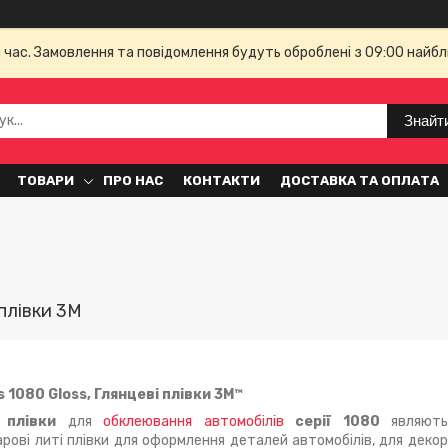
й час. Замовлення та повідомлення будуть оброблені з 09:00 найбл
Знайт
ТОВАРИ
ПРО НАС
КОНТАКТИ
ДОСТАВКА ТА ОПЛАТА
 плівки 3M
s 1080 Gloss, Глянцеві плівки 3М™
і плівки
для
обклеювання автомобілів
серії 1080
являють 
рові литі плівки для оформлення деталей автомобілів, для декор