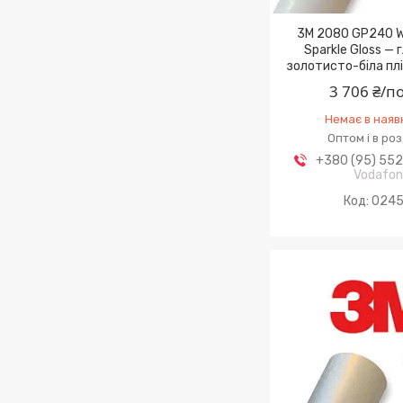
3M 2080 GP240 W
Sparkle Gloss — 
золотисто-біла плі
3 706 ₴/п
Немає в наяв
Оптом і в ро
+380 (95) 55
Vodafo
024