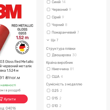
Синій
14
Червоний
9
Сірий
9
Чорний
8
Помаранчевий
7
Ще 7
Структура плівки
Двошарова
30
3 Gloss Red Metallic
Країна виробник
й червоний металік
Німеччина
81
івка 1.524 м
91 ₴/пог.м
США
4
Сумісність з моделлю
 наявності
м і в роздріб
G25
2
G15
2
Купити
G10
2
04016