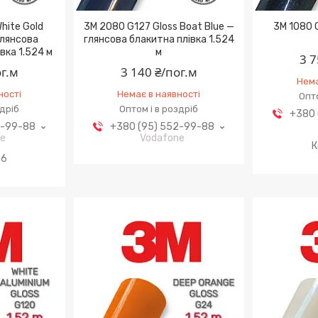
hite Gold
3M 2080 G127 Gloss Boat Blue —
3M 1080 G
глянсова
глянсова блакитна плівка 1.524
вка 1.524 м
м
3 7
ог.м
3 140 ₴/пог.м
Нема
ності
Немає в наявності
Опто
здріб
Оптом і в роздріб
+380 
2-99-88
+380 (95) 552-99-88
ne
Vodafone
56