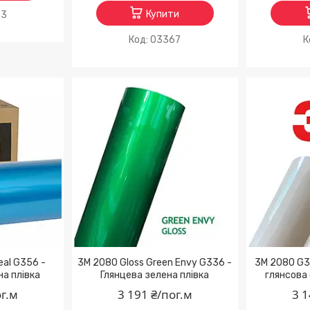
Купити
93
03367
eal G356 -
3M 2080 Gloss Green Envy G336 -
3M 2080 G31
на плівка
Глянцева зелена плівка
глянсова 
ог.м
3 191 ₴/пог.м
3 1