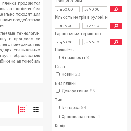
Товщина, мкм
 пленки продаются
аль автомобиля без
деально походят для
Кількість метрів в рулоні, м
енному воздействию
м.
клеевые технологии:
Гарантійний термін, міс
енку в процессе ее
клея с поверхностью
годаря специальным
Наявність
твует образованию
В наявності
8
лёнки на автомобиль
Стан
Новий
23
Вид плівки
Декоративна
85
Тип
Глянцева
84
Хромована плівка
1
Колір