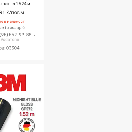
к плівка 1.524 м
91 ₴/пог.м
є в наявності
м і в роздріб
(95) 552-99-88
Vodafone
03304