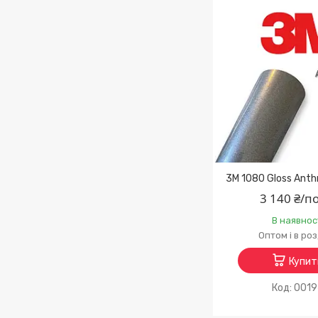
3M 1080 Gloss Anth
3 140 ₴/п
В наявнос
Оптом і в ро
Купит
001