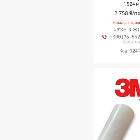
1.524 м
2 758 ₴/п
Немає в наяв
Оптом і в ро
+380 (95) 55
Vodafo
024