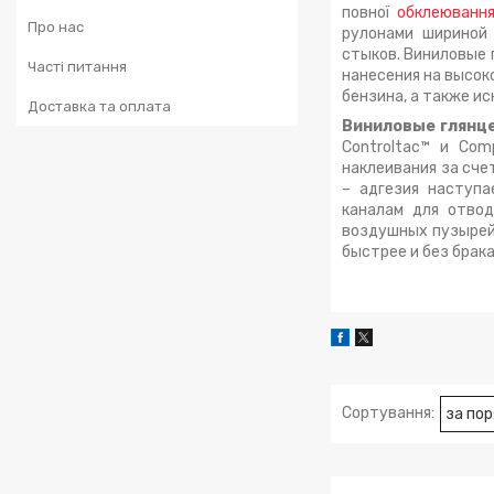
повної
обклеювання
Про нас
рулонами шириной 
стыков. Виниловые 
Часті питання
нанесения на высо
бензина, а также и
Доставка та оплата
Виниловые глянц
Controltac™ и Com
наклеивания за сче
– адгезия наступа
каналам для отво
воздушных пузырей.
быстрее и без брака