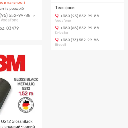
є в наявності
м і в роздріб
(95) 552-99-88
+380 (95) 552-99-88
Vodafone
Vodafone
+380 (68) 552-99-88
03479
Kyivstar
+380 (73) 552-99-88
lifecell
G212 Gloss Black
— глянсовий чорний