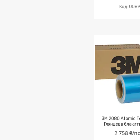
008
3M 2080 Atomic T
Глянцева блакит
2 758 ₴/п