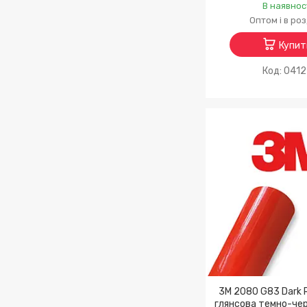
В наявнос
Оптом і в ро
Купит
041
3M 2080 G83 Dark 
глянсова темно-чер