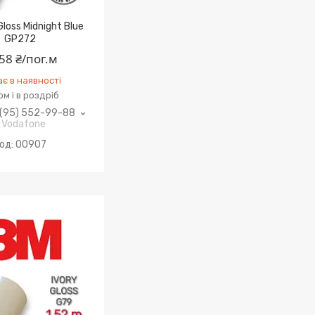
loss Midnight Blue
GP272
58 ₴/пог.м
є в наявності
м і в роздріб
(95) 552-99-88
Vodafone
00907