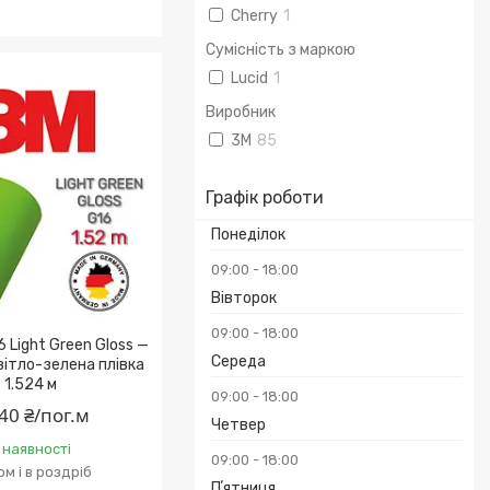
Cherry
1
Сумісність з маркою
Lucid
1
Виробник
3М
85
Графік роботи
Понеділок
09:00
18:00
Вівторок
09:00
18:00
 Light Green Gloss —
Середа
вітло-зелена плівка
1.524 м
09:00
18:00
40 ₴/пог.м
Четвер
 наявності
09:00
18:00
м і в роздріб
Пʼятниця